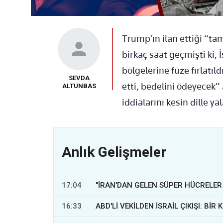
Iran-Israil ateskesi sona mi erdi? Taraflardan pes pese kafa ka
Trump’ın ilan ettiği “ta
birkaç saat geçmişti ki, 
bölgelerine füze fırlatıld
SEVDA
etti, bedelini ödeyecek”
ALTUNBAS
iddialarını kesin dille yal
Anlık Gelişmeler
17:04
"İRAN'DAN GELEN SÜPER HÜCRELER 
16:33
ABD'Lİ VEKİLDEN İSRAİL ÇIKIŞI: B