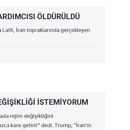
YARDIMCISI ÖLDÜRÜLDÜ
a Latfi, İran topraklarında gerçekleşen
Rİ PEŞ PEŞE GELDİ
ME KARARI
EĞİŞİKLİĞİ İSTEMİYORUM
ER' DİYEREK DUYURDU!
da rejim değişikliğini
zca kaos getirir" dedi. Trump, "İran'ın