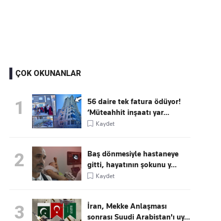
Kaçırmayın
Ücretsiz üye olun, gündemi şekillendiren gelişmeleri önce siz duyun
ÇOK OKUNANLAR
56 daire tek fatura ödüyor!
1
‘Müteahhit inşaatı yar...
Kaydet
Baş dönmesiyle hastaneye
2
gitti, hayatının şokunu y...
Kaydet
İran, Mekke Anlaşması
3
sonrası Suudi Arabistan'ı uy...