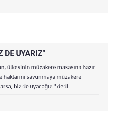
İLDİ: ATEŞKES AYNI ANDA BAŞLADI
ĞE GİRDİ
SALDIRILARINDA 4 KİŞİ ÖLDÜ
Z DE UYARIZ"
n, ülkesinin müzakere masasına hazır
 ve haklarını savunmaya müzakere
arsa, biz de uyacağız." dedi.
IŞIYOR
LI VAR
BİR BİNAYA İSABET ETTİ
URDU