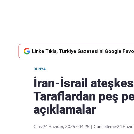
Takip Edin
Favori mecralarınızda haber akışımıza ulaşın
Linke Tıkla, Türkiye Gazetesi'ni Google Favor
DÜNYA
İran-İsrail ateşke
Taraflardan peş pe
açıklamalar
Giriş:
24 Haziran, 2025 - 04:25
|
Güncelleme:
24 Hazir