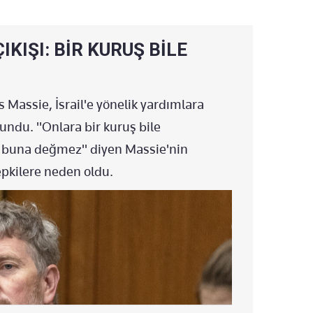
Y KOMUTANLAR HAYATINI KAYBETTİ
ANLARA SOSYAL MEDYA YASAĞI
IKIŞI: BİR KURUŞ BİLE
ŞI YENİ BİR SAYFA AÇTIK
Massie, İsrail'e yönelik yardımlara
 FÜZE ATMADIK
lundu. "Onlara bir kuruş bile
RLANMIYOR
 buna değmez" diyen Massie'nin
YECEK"
epkilere neden oldu.
AR DRONLARIYLA SALDIRI DÜZENLENDİ
GELİYOR
AN İSRAİL'E FÜZE!
ARI DALGALI SEYİRDE DÜŞTÜ