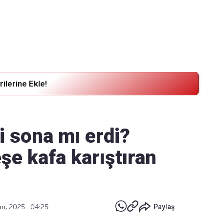
Haber Verin
Editör masamıza bilgi ve materyal göndermek için
tıklayın
ilerine Ekle!
si sona mı erdi?
şe kafa karıştıran
an, 2025 - 04:25
Paylaş