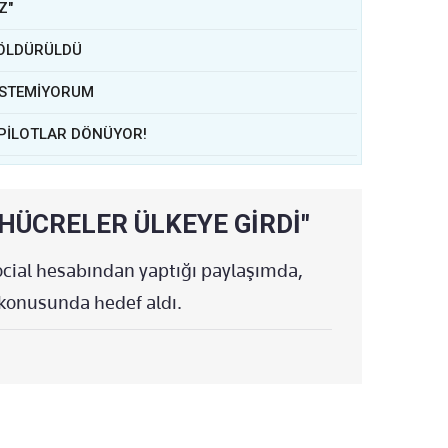
Z"
I ÖLDÜRÜLDÜ
 İSTEMİYORUM
, PİLOTLAR DÖNÜYOR!
HÜCRELER ÜLKEYE GİRDİ"
cial hesabından yaptığı paylaşımda,
 konusunda hedef aldı.
ENEN SALDIRILARIMIZA DESTEK VERİYOR
I BOZMAYCAĞIZ