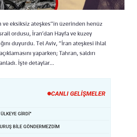
ristiran açiklamalar
m ve eksiksiz ateşkes”in üzerinden henüz
İsrail ordusu, İran’dan Hayfa ve kuzey
ığını duyurdu. Tel Aviv, “İran ateşkesi ihlal
 açıklamasını yaparken; Tahran, saldırı
anladı. İşte detaylar...
CANLI GELİŞMELER
ÜLKEYE GİRDİ"
İR KURUŞ BİLE GÖNDERMEZDİM