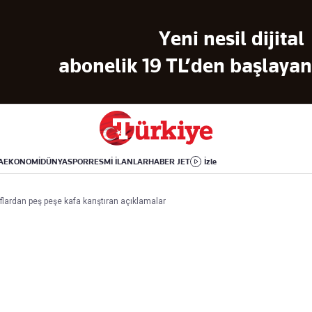
Dünya
Yaşam
Kültür-Sanat
Yeni nesil dijital
Orta Doğu
Sağlık
Sinema
Avrupa
Hava Durumu
Arkeoloji
abonelik 19 TL’den başlayan 
Amerika
Yemek
Kitap
Afrika
Seyahat
Tarih
İsrail-Gazze
Aktüel
A
EKONOMİ
DÜNYA
SPOR
RESMİ İLANLAR
HABER JET
İzle
Uygulamalar
aflardan peş peşe kafa karıştıran açıklamalar
rı