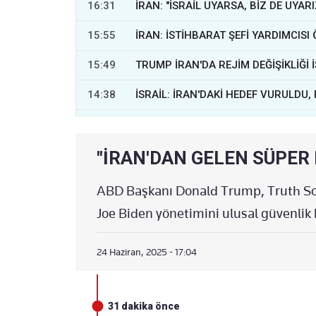
16:31
İRAN: "İSRAİL UYARSA, BİZ DE UYARI
15:55
İRAN: İSTİHBARAT ŞEFİ YARDIMCIS
15:49
TRUMP İRAN'DA REJİM DEĞİŞİKLİĞİ
14:38
İSRAİL: İRAN'DAKİ HEDEF VURULDU
14:36
SALDIRI KAPSAMI KÜÇÜLECEK!
14:24
"İRAN'DAN GELEN SÜPER 
TRUMP NETANYAHU'YU ARADI
14:05
TRUMP İSRAİL'İ UYARDI
ABD Başkanı Donald Trump, Truth So
Joe Biden yönetimini ulusal güvenlik
13:30
İSRAİL: ABD, İRAN'A YÖNELİK BEKL
12:35
İRANLI YETKİLİ CNN'E KONUŞTU!
24 Haziran, 2025 - 17:04
12:08
KATAR UÇAKLARI İSTANBUL'DA
12:01
İRAN: BÖLGE ÜLKELERİYLE ARAMIZ
31 dakika önce