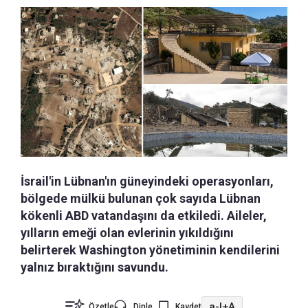
İsrail'in Lübnan'ın güneyindeki operasyonları,
bölgede mülkü bulunan çok sayıda Lübnan
kökenli ABD vatandaşını da etkiledi. Aileler,
yılların emeği olan evlerinin yıkıldığını
belirterek Washington yönetiminin kendilerini
yalnız bıraktığını savundu.
a-
|
+A
Özetle
Dinle
Kaydet