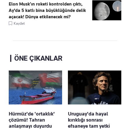
Elon Musk’ın roketi kontrolden çıktı,
Ay'da 5 katlı bina büyüklüğünde delik
açacak! Dünya etkilenecek mi?
Kaydet
ÖNE ÇIKANLAR
Hürmüz'de 'ortaklık'
Uruguay'da hayal
çözümü! Tahran
kırıklığı sonrası
anlaşmayı duyurdu
efsaneye tam yetki