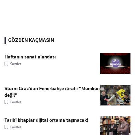
GÖZDEN KAÇMASIN
Haftanın sanat ajandası
Kaydet
Sturm Graz'dan Fenerbahçe itirafı: "Mümkün
değil"
Kaydet
Tarihî kitaplar dijital ortama taşınacak!
Kaydet