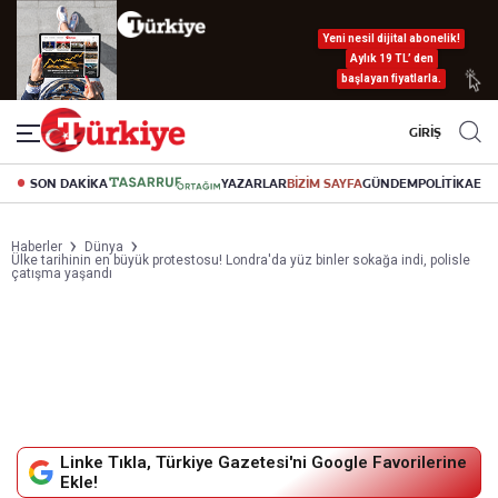
Yeni nesil dijital abonelik!
Aylık 19 TL’ den
başlayan fiyatlarla.
GİRİŞ
SON DAKİKA
YAZARLAR
BİZİM SAYFA
GÜNDEM
POLİTİKA
EK
Haberler
Dünya
Ülke tarihinin en büyük protestosu! Londra'da yüz binler sokağa indi, polisle
çatışma yaşandı
Linke Tıkla, Türkiye Gazetesi'ni Google Favorilerine
Ekle!