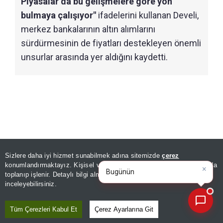
Piyasalar da bu gelişmelere göre yön
bulmaya çalışıyor"
ifadelerini kullanan Develi,
merkez bankalarının altın alımlarını
sürdürmesinin de fiyatları destekleyen önemli
unsurlar arasında yer aldığını kaydetti.
Sizlere daha iyi hizmet sunabilmek adına sitemizde
çerez
×
Bugünün öne çıkan manşetleri
konumlandırmaktayız. Kişisel verileriniz, KVKK ve GDPR kapsamında
ve gelişmeleri n
|
toplanıp işlenir. Detaylı bilgi almak için
Aydınlatma Metnimizi
📰
Son 30 güne ait haberleri, spor gelişmelerini veya yazar yazılarını sorgulayabilirsiniz.
inceleyebilirsiniz.
Tüm Çerezleri Kabul Et
Çerez Ayarlarına Git