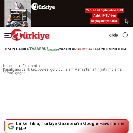
Yeni nesil dijital abonelik!
Aylık 19 TL’ den
başlayan fiyatlarla.
GİRİŞ
SON DAKİKA
YAZARLAR
BİZİM SAYFA
GÜNDEM
POLİTİKA
EK
Haberler
Ekonomi
Kapalıçarşı’da ilk kez böylesi görüldü! İslam Memiş’ten altın yatırımcısına
“fırsat” çağrısı
Linke Tıkla, Türkiye Gazetesi'ni Google Favorilerine
Ekle!