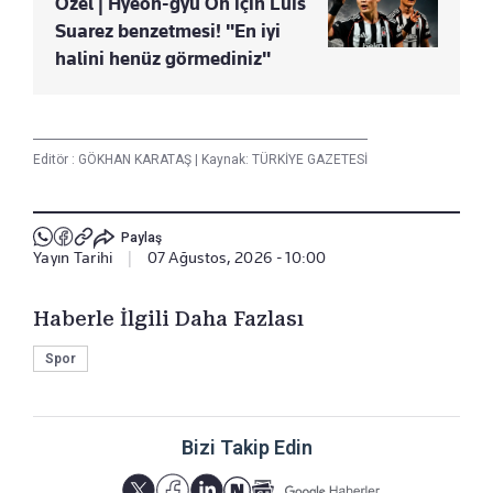
Özel | Hyeon-gyu Oh için Luis
Suarez benzetmesi! "En iyi
halini henüz görmediniz"
Editör :
GÖKHAN KARATAŞ
|
Kaynak: TÜRKİYE GAZETESİ
Paylaş
Yayın Tarihi
|
07 Ağustos, 2026 - 10:00
Haberle İlgili Daha Fazlası
Spor
Bizi Takip Edin