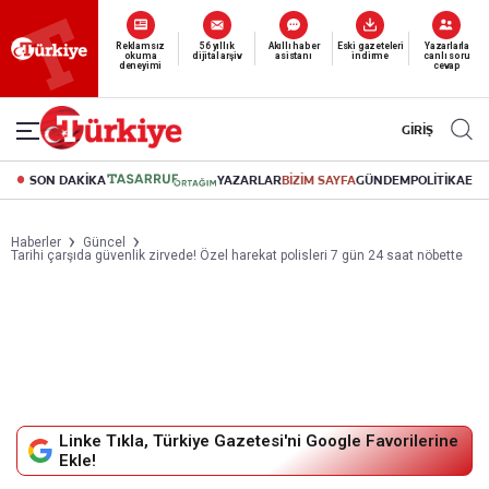
Reklamsız
56 yıllık
Akıllı haber
Eski gazeteleri
Yazarlarla
okuma
dijital arşiv
asistanı
indirme
canlı soru
deneyimi
cevap
GİRİŞ
SON DAKİKA
YAZARLAR
BİZİM SAYFA
GÜNDEM
POLİTİKA
EK
Haberler
Güncel
Tarihi çarşıda güvenlik zirvede! Özel harekat polisleri 7 gün 24 saat nöbette
Linke Tıkla, Türkiye Gazetesi'ni Google Favorilerine
Ekle!