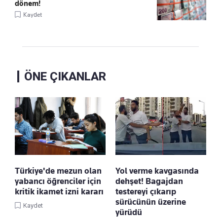
dönem!
Kaydet
ÖNE ÇIKANLAR
Türkiye'de mezun olan
Yol verme kavgasında
yabancı öğrenciler için
dehşet! Bagajdan
kritik ikamet izni kararı
testereyi çıkarıp
sürücünün üzerine
Kaydet
yürüdü