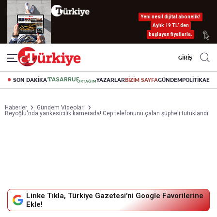
Yeni nesil dijital abonelik!
Aylık 19 TL’ den
başlayan fiyatlarla.
GİRİŞ
SON DAKİKA
YAZARLAR
BİZİM SAYFA
GÜNDEM
POLİTİKA
EK
Haberler
Gündem Videoları
Beyoğlu'nda yankesicilik kamerada! Cep telefonunu çalan şüpheli tutuklandı
Linke Tıkla, Türkiye Gazetesi'ni Google Favorilerine
Ekle!