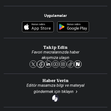
Resmî Ilanlar
Hakkımızda
Uygulamalar
Haberler
İletişim
Foto Haber
Künye
Video Galeri
Gazete Aboneliği
Danışma Telefonları
Takip Edin
Favori mecralarınızda haber
Yasal
akışımıza ulaşın
Reklam Ver
Haber Verin
Editör masamıza bilgi ve materyal
göndermek için
tıklayın