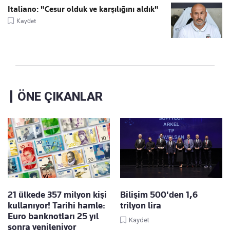
Italiano: "Cesur olduk ve karşılığını aldık"
Kaydet
ÖNE ÇIKANLAR
21 ülkede 357 milyon kişi
Bilişim 500'den 1,6
kullanıyor! Tarihi hamle:
trilyon lira
Euro banknotları 25 yıl
Kaydet
sonra yenileniyor