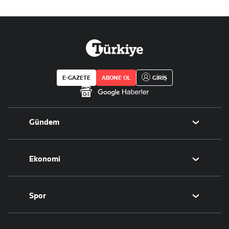
E-GAZETE
ABONE OL
GİRİŞ
Gündem
Politika
Ekonomi
Eğitim
Borsa
Spor
Altın
Döviz
Futbol