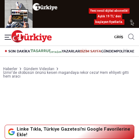
Yeni nesil dijital abonelik!
Aylık 19 TL’ den
başlayan fiyatlarla.
GİRİŞ
SON DAKİKA
YAZARLAR
BİZİM SAYFA
GÜNDEM
POLİTİKA
EK
Haberler
Gündem Videoları
İzmir'de otobüsün önünü kesen magandaya rekor ceza! Hem ehliyeti gitti
hem aracı
Linke Tıkla, Türkiye Gazetesi'ni Google Favorilerine
Ekle!