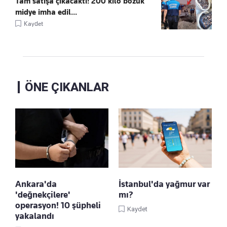
Tam satışa çıkacaktı! 200 kilo bozuk
midye imha edil...
Kaydet
ÖNE ÇIKANLAR
Ankara'da
İstanbul'da yağmur var
'değnekçilere'
mı?
operasyon! 10 şüpheli
Kaydet
yakalandı