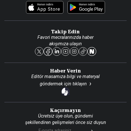
Foto Haber
Künye
Video Galeri
Gazete Aboneliği
Danışma Telefonları
Takip Edin
Favori mecralarınızda haber
Yasal
akışımıza ulaşın
Reklam Ver
Haber Verin
Editör masamıza bilgi ve materyal
göndermek için
tıklayın
Kaçırmayın
Ücretsiz üye olun, gündemi
şekillendiren gelişmeleri önce siz duyun