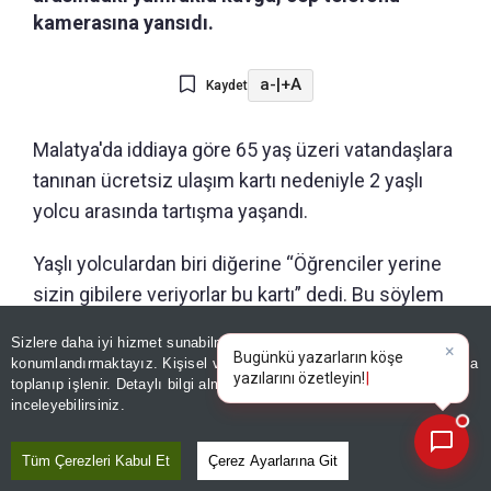
kamerasına yansıdı.
a-
|
+A
Kaydet
Malatya'da iddiaya göre 65 yaş üzeri vatandaşlara
tanınan ücretsiz ulaşım kartı nedeniyle 2 yaşlı
yolcu arasında tartışma yaşandı.
Yaşlı yolculardan biri diğerine “Öğrenciler yerine
sizin gibilere veriyorlar bu kartı” dedi. Bu söylem
üzerine tartışma başladı. Tartışmanın büyümesi
Sizlere daha iyi hizmet sunabilmek adına sitemizde
çerez
×
üzerine yaşlı yolculardan biri diğerine yumruk attı.
Bugünkü yazarların köşe
konumlandırmaktayız. Kişisel verileriniz, KVKK ve GDPR kapsamında
yazılarını ö
Kavga, otobüsteki diğer yolcuların müdahalesi
toplanıp işlenir. Detaylı bilgi almak için
Aydınlatma Metnimizi
📰
Son 30 güne ait haberleri, spor gelişmelerini veya yazar yazılarını sorgulayabilirsiniz.
inceleyebilirsiniz.
sonrasında sonlandı. O anlar cep telefonu
kamerasına yansıdı.
Tüm Çerezleri Kabul Et
Çerez Ayarlarına Git