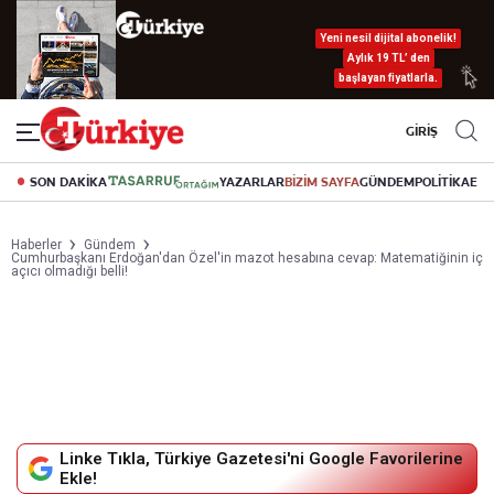
Yeni nesil dijital abonelik!
Aylık 19 TL’ den
başlayan fiyatlarla.
GİRİŞ
SON DAKİKA
YAZARLAR
BİZİM SAYFA
GÜNDEM
POLİTİKA
EK
Haberler
Gündem
Cumhurbaşkanı Erdoğan'dan Özel'in mazot hesabına cevap: Matematiğinin iç
açıcı olmadığı belli!
Linke Tıkla, Türkiye Gazetesi'ni Google Favorilerine
Ekle!