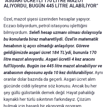
"ASGARİ ÜCRETLİ 170 LİTRE MAZOT
ALIYORDU, BUGÜN 445 LİTRE ALABİLİYOR"
Özel, mazot şişesi üzerinden hesaplar yapıyor.
Eczacı biliyordum, petrol istasyonu işlettiğini
bilmiyordum.
Selefi hesap uzmanı olması dolayısıyla
bu konularda biraz maharetliydi. Özel'in matematik
hesabının iç açıcı olmadığı anlaşılıyor. Göreve
geldiğimizde asgari ücret 184 TL'ydi, bununla 170
litre mazot alınıyordu. Asgari ücretli 4 kez aracını
full'lüyordu. Bugün ise 445 litre mazot alınabiliyor ve
arabasının deposunu ayda 10 kez doldurabiliyor.
Aynı
oranlar dolar bazında da geçerli. Asgari ücret alım
gücünde ciddi iyileşme söz konusu. Ancak bu her
şey güllü gülistanlık demek değil. Hayat pahalılığı
kaynaklı her türlü sıkıntının farkındayız. Çözüm
bulmak için başarılı bir ekonomik program