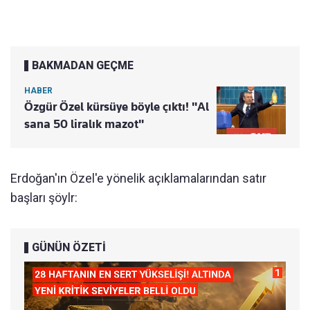
BAKMADAN GEÇME
HABER
Özgür Özel kürsüye böyle çıktı! "Al
sana 50 liralık mazot"
Erdoğan'ın Özel'e yönelik açıklamalarından satır
başları şöylr:
GÜNÜN ÖZETİ