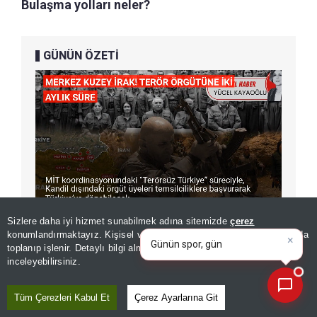
Bulaşma yolları neler?
GÜNÜN ÖZETİ
×
Günün spor, gündem ve
Sizlere daha iyi hizmet sunabilmek adına sitemizde
çerez
ekonomi gelişmelerini analiz
konumlandırmaktayız. Kişisel verileriniz, KVKK ve GDPR kapsamında
edin!
|
toplanıp işlenir. Detaylı bilgi almak için
Aydınlatma Metnimizi
📰
Son 30 güne ait haberleri, spor gelişmelerini veya yazar yazılarını sorgulayabilirsiniz.
inceleyebilirsiniz.
Başlık
Açıklama
Bulaşma
En yaygın yol, enfekte kenelerin insanı
Tüm Çerezleri Kabul Et
Çerez Ayarlarına Git
Yolları
ısırmasıdır. Ayrıca, enfekte hayvanların kan,
doku veya vücut sıvılarıyla (kesim işlemleri