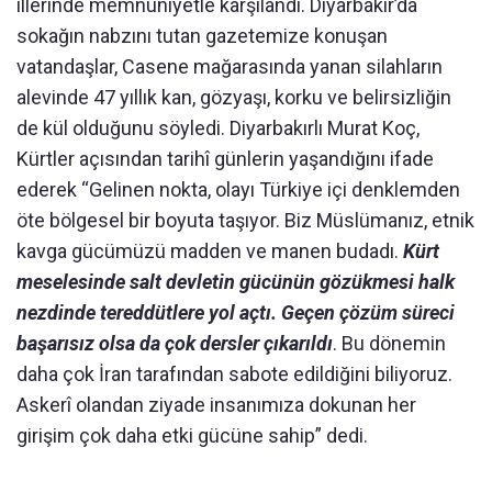
illerinde memnuniyetle karşılandı. Diyarbakır’da
sokağın nabzını tutan gazetemize konuşan
vatandaşlar, Casene mağarasında yanan silahların
alevinde 47 yıllık kan, gözyaşı, korku ve belirsizliğin
de kül olduğunu söyledi. Diyarbakırlı Murat Koç,
Kürtler açısından tarihî günlerin yaşandığını ifade
ederek “Gelinen nokta, olayı Türkiye içi denklemden
öte bölgesel bir boyuta taşıyor. Biz Müslümanız, etnik
kavga gücümüzü madden ve manen budadı.
Kürt
meselesinde salt devletin gücünün gözükmesi halk
nezdinde tereddütlere yol açtı. Geçen çözüm süreci
başarısız olsa da çok dersler çıkarıldı
. Bu dönemin
daha çok İran tarafından sabote edildiğini biliyoruz.
Askerî olandan ziyade insanımıza dokunan her
girişim çok daha etki gücüne sahip” dedi.