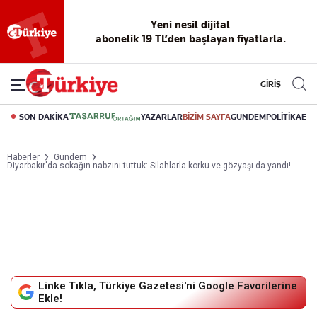
Yeni nesil dijital
abonelik 19 TL’den başlayan fiyatlarla.
GİRİŞ
SON DAKİKA
YAZARLAR
BİZİM SAYFA
GÜNDEM
POLİTİKA
EK
Haberler
Gündem
Diyarbakır'da sokağın nabzını tuttuk: Silahlarla korku ve gözyaşı da yandı!
Linke Tıkla, Türkiye Gazetesi'ni Google Favorilerine
Ekle!