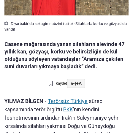
Diyarbakir'da sokagin nabzini tuttuk: Silahlarla korku ve gözyasi da
yandi!
Casene mağarasında yanan silahların alevinde 47
yıllık kan, gözyaşı, korku ve belirsizliğin de kül
olduğunu söyleyen vatandaşlar “Aramıza çekilen
suni duvarları yıkmaya başladık” dedi.
a-
|
+A
Kaydet
YILMAZ BİLGEN -
Terörsüz Türkiye
süreci
kapsamında terör örgütü
PKK
’nın kendini
feshetmesinin ardından Irak’ın Süleymaniye şehri
kırsalında silahları yakması Doğu ve Güneydoğu