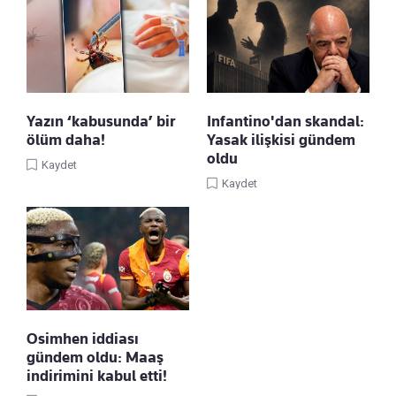
Yazın ‘kabusunda’ bir
Infantino'dan skandal:
ölüm daha!
Yasak ilişkisi gündem
oldu
Kaydet
Kaydet
Osimhen iddiası
gündem oldu: Maaş
indirimini kabul etti!