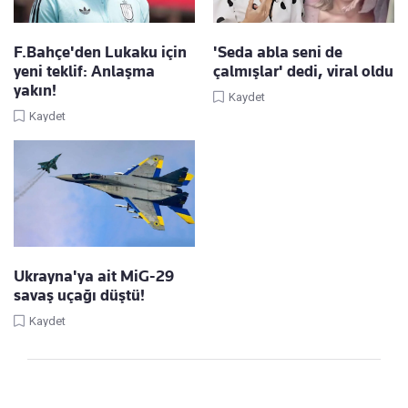
F.Bahçe'den Lukaku için
'Seda abla seni de
yeni teklif: Anlaşma
çalmışlar' dedi, viral oldu
yakın!
Kaydet
Kaydet
Ukrayna'ya ait MiG-29
savaş uçağı düştü!
Kaydet