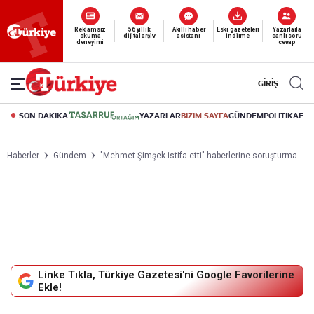
Yeni nesil dijital
Reklamsız
56 yıllık
Akıllı haber
Eski gazeteleri
Yazarlarla
okuma
dijital arşiv
asistanı
indirme
canlı soru
abonelik 19 TL’den başlayan fiyatlarla.
deneyimi
cevap
GİRİŞ
SON DAKİKA
YAZARLAR
BİZİM SAYFA
GÜNDEM
POLİTİKA
EK
Haberler
Gündem
"Mehmet Şimşek istifa etti" haberlerine soruşturma
Linke Tıkla, Türkiye Gazetesi'ni Google Favorilerine
Ekle!