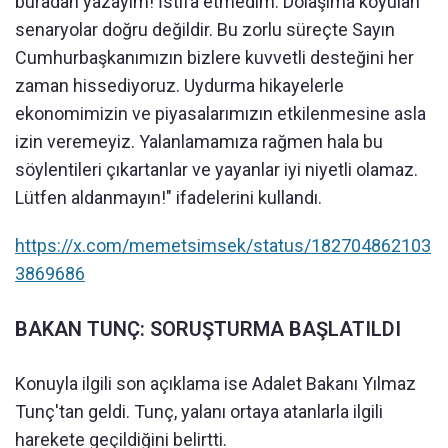
buradan yazayım! İstifa etmedim. Dolaşıma koyulan
senaryolar doğru değildir. Bu zorlu süreçte Sayın
Cumhurbaşkanımızın bizlere kuvvetli desteğini her
zaman hissediyoruz. Uydurma hikayelerle
ekonomimizin ve piyasalarımızın etkilenmesine asla
izin veremeyiz. Yalanlamamıza rağmen hala bu
söylentileri çıkartanlar ve yayanlar iyi niyetli olamaz.
Lütfen aldanmayın!" ifadelerini kullandı.
https://x.com/memetsimsek/status/182704862103
3869686
BAKAN TUNÇ: SORUŞTURMA BAŞLATILDI
Konuyla ilgili son açıklama ise Adalet Bakanı Yılmaz
Tunç'tan geldi. Tunç, yalanı ortaya atanlarla ilgili
harekete geçildiğini belirtti.