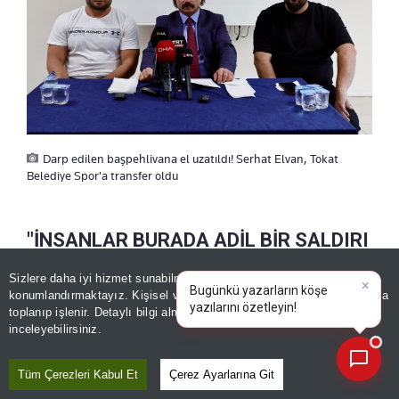
Darp edilen başpehlivana el uzatıldı! Serhat Elvan, Tokat
Belediye Spor'a transfer oldu
"İNSANLAR BURADA ADİL BİR SALDIRI
OLMADIĞINI GÖRDÜ"
Sizlere daha iyi hizmet sunabilmek adına sitemizde
çerez
×
Bugünkü yazarların köşe
konumlandırmaktayız. Kişisel verileriniz, KVKK ve GDPR kapsamında
yazılarını özetleyin!
toplanıp işlenir. Detaylı bilgi almak için
Aydınlatma Metnimizi
Başpehlivan Serhat Elvan ise,
"Yapılan saldırıyı
📰
Son 30 güne ait haberleri, spor gelişmelerini veya yazar yazılarını sorgulayabilirsiniz.
inceleyebilirsiniz.
gerçekten kınıyorum. Buradan bana destek veren
Türkiye'de ki siyasetçilere, güreşçilere, ustalarıma
Tüm Çerezleri Kabul Et
Çerez Ayarlarına Git
ve Tokat halkına teşekkür ediyorum. İnsanlar