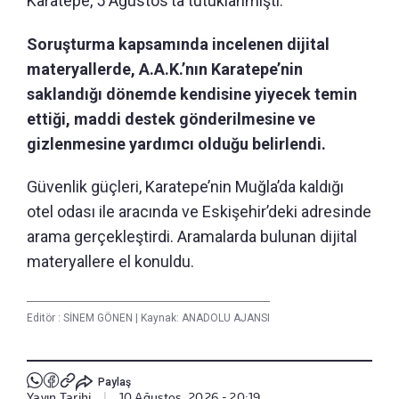
Karatepe, 5 Ağustos’ta tutuklanmıştı.
Soruşturma kapsamında incelenen dijital
materyallerde, A.A.K.’nın Karatepe’nin
saklandığı dönemde kendisine yiyecek temin
ettiği, maddi destek gönderilmesine ve
gizlenmesine yardımcı olduğu belirlendi.
Güvenlik güçleri, Karatepe’nin Muğla’da kaldığı
otel odası ile aracında ve Eskişehir’deki adresinde
arama gerçekleştirdi. Aramalarda bulunan dijital
materyallere el konuldu.
Editör :
SİNEM GÖNEN
|
Kaynak: ANADOLU AJANSI
Paylaş
Yayın Tarihi
|
10 Ağustos, 2026 - 20:19