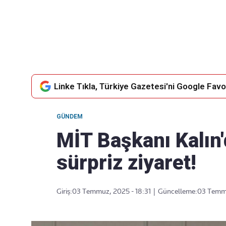
Takip Edin
Favori mecralarınızda haber
akışımıza ulaşın
Linke Tıkla, Türkiye Gazetesi'ni Google Favor
GÜNDEM
MİT Başkanı Kalın
sürpriz ziyaret!
Giriş:
03 Temmuz, 2025 - 18:31
|
Güncelleme:
03 Temmu