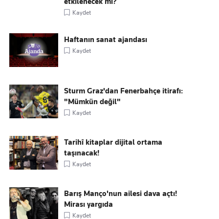
etkilenecek mi?
Kaydet
Haftanın sanat ajandası
Kaydet
Sturm Graz'dan Fenerbahçe itirafı:
"Mümkün değil"
Kaydet
Tarihî kitaplar dijital ortama
taşınacak!
Kaydet
Barış Manço'nun ailesi dava açtı!
Mirası yargıda
Kaydet