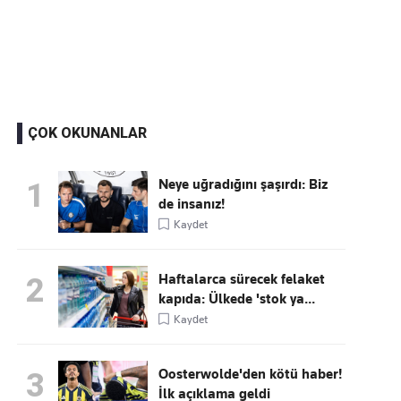
Kaçırmayın
Ücretsiz üye olun, gündemi
şekillendiren gelişmeleri önce siz duyun
ÇOK OKUNANLAR
Neye uğradığını şaşırdı: Biz
1
de insanız!
Kaydet
Haftalarca sürecek felaket
2
kapıda: Ülkede 'stok ya...
Kaydet
Oosterwolde'den kötü haber!
3
İlk açıklama geldi