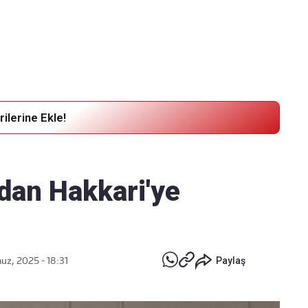
Haber Verin
Editör masamıza bilgi ve materyal
göndermek için
tıklayın
ilerine Ekle!
'dan Hakkari'ye
z, 2025 - 18:31
Paylaş