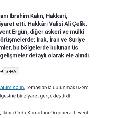
kanı İbrahim Kalın, Hakkari,
ret etti. Hakkâri Valisi Ali Çelik,
ent Ergün, diğer askeri ve mülki
. Görüşmelerde; Irak, İran ve Suriye
lemler, bu bölgelerde bulunan üs
elişmeler detaylı olarak ele alındı.
a-
|
+A
et
rahim Kalın
, temaslarda bulunmak üzere
esine bir ziyaret gerçekleştirdi.
ik, İkinci Ordu Komutanı Orgeneral Levent