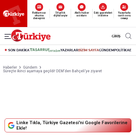
Reklamsız
56 yıllık
Akıllı haber
Eski gazeteleri
Yazarlarla
okuma
dijital arşiv
asistanı
indirme
canlı soru
deneyimi
cevap
GİRİŞ
SON DAKİKA
YAZARLAR
BİZİM SAYFA
GÜNDEM
POLİTİKA
EK
Haberler
Gündem
Süreçte ikinci aşamaya geçildi! DEM'den Bahçeli'ye ziyaret
Linke Tıkla, Türkiye Gazetesi'ni Google Favorilerine
Ekle!