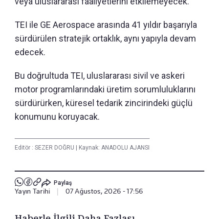
veya uluslararası faaliyetlerini etkilemeyecek.
TEI ile GE Aerospace arasında 41 yıldır başarıyla
sürdürülen stratejik ortaklık, aynı yapıyla devam
edecek.
Bu doğrultuda TEI, uluslararası sivil ve askeri
motor programlarındaki üretim sorumluluklarını
sürdürürken, küresel tedarik zincirindeki güçlü
konumunu koruyacak.
Editör :
SEZER DOĞRU
|
Kaynak: ANADOLU AJANSI
Paylaş
Yayın Tarihi
|
07 Ağustos, 2026 - 17:56
Haberle İlgili Daha Fazlası