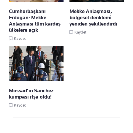
Cumhurbaşkanı
Mekke Anlaşması,
Erdoğan: Mekke
bölgesel denklemi
Anlaşması tüm kardeş
yeniden şekillendirdi
ülkelere açık
Kaydet
Kaydet
Mossad'ın Sanchez
kumpası ifşa oldu!
Kaydet