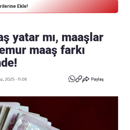
ilerine Ekle!
Haber Verin
Editör masamıza bilgi ve materyal
ş yatar mı, maaşlar
göndermek için
tıklayın
emur maaş farkı
de!
, 2025 - 11:08
Paylaş