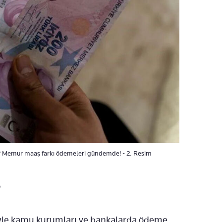
 Memur maaş farkı ödemeleri gündemde! - 2. Resim
?
yle kamu kurumları ve bankalarda ödeme