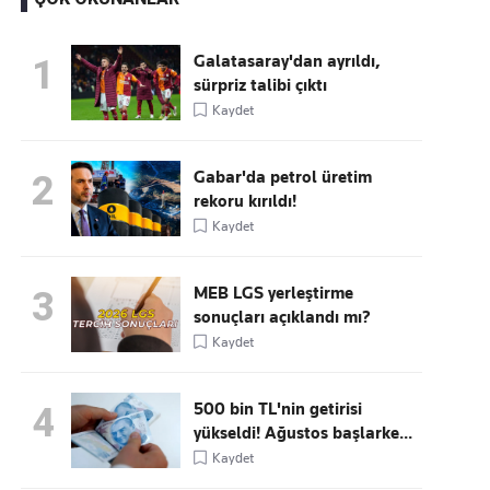
Galatasaray'dan ayrıldı,
1
sürpriz talibi çıktı
Kaçırmayın
Kaydet
Ücretsiz üye olun, gündemi
şekillendiren gelişmeleri önce siz duyun
Gabar'da petrol üretim
2
rekoru kırıldı!
Kaydet
MEB LGS yerleştirme
3
sonuçları açıklandı mı?
Kaydet
500 bin TL'nin getirisi
4
yükseldi! Ağustos başlarke...
Kaydet