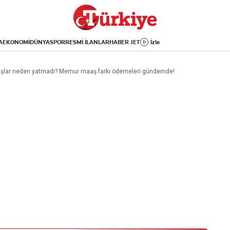
Dünya
Yaşam
Kültür-Sanat
Orta Doğu
Sağlık
Sinema
Avrupa
Hava Durumu
Arkeoloji
A
EKONOMİ
DÜNYA
SPOR
RESMİ İLANLAR
HABER JET
İzle
Amerika
Yemek
Kitap
Afrika
Seyahat
Tarih
şlar neden yatmadı? Memur maaş farkı ödemeleri gündemde!
İsrail-Gazze
Aktüel
Uygulamalar