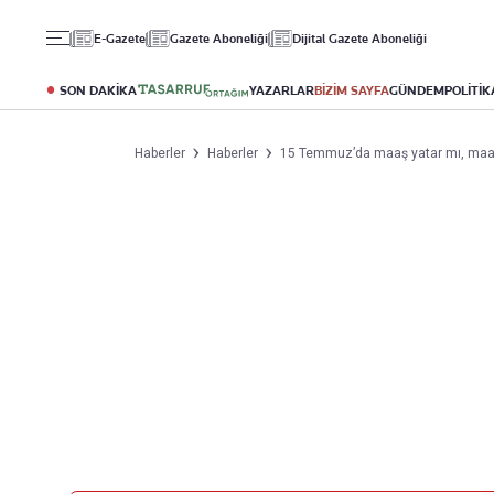
Gündem
Ekonomi
Spor
E-Gazete
Gazete Aboneliği
Dijital Gazete Aboneliği
Politika
Borsa
Futbol
Eğitim
Altın
Puan Durumu
SON DAKİKA
YAZARLAR
BİZİM SAYFA
GÜNDEM
POLİTİK
Döviz
Fikstür
Hisse Senedi
Şampiyonlar Ligi
Haberler
Haberler
15 Temmuz’da maaş yatar mı, maa
Kripto Para
Avrupa Ligi
Emlak
Basketbol
T-Otomobil
Turizm
Yazarlar
Diğer Kategoriler
Kurumsal
Bugünün Yazarları
Magazin
Hakkımızda
Tüm Yazarlar
Teknoloji
İletişim
Resmî Ilanlar
Künye
Haberler
Gazete Aboneliği
Foto Haber
Danışma Telefonları
Video Galeri
Yasal
Reklam Ver