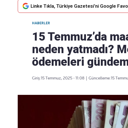
Linke Tıkla, Türkiye Gazetesi'ni Google Favor
HABERLER
Takip Edin
Favori mecralarınızda haber
15 Temmuz’da maa
akışımıza ulaşın
neden yatmadı? M
ödemeleri gündem
Giriş:
15 Temmuz, 2025 - 11:08
|
Güncelleme:
15 Temmuz