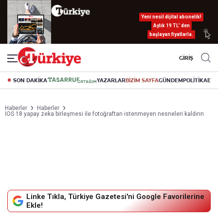
Yeni nesil dijital abonelik!
Aylık 19 TL’ den
başlayan fiyatlarla.
GİRİŞ
SON DAKİKA
YAZARLAR
BİZİM SAYFA
GÜNDEM
POLİTİKA
EK
Haberler
Haberler
IOS 18 yapay zeka birleşmesi ile fotoğraftan istenmeyen nesneleri kaldırın
Linke Tıkla, Türkiye Gazetesi'ni Google Favorilerine
Ekle!