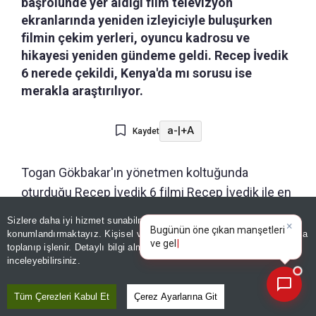
başrolünde yer aldığı film televizyon
ekranlarında yeniden izleyiciyle buluşurken
filmin çekim yerleri, oyuncu kadrosu ve
hikayesi yeniden gündeme geldi. Recep İvedik
6 nerede çekildi, Kenya'da mı sorusu ise
merakla araştırılıyor.
a-
|
+A
Kaydet
Togan Gökbakar'ın yönetmen koltuğunda
oturduğu Recep İvedik 6 filmi Recep İvedik ile en
yakın arkadaşı Nurullah'ın yanlışlıkla Afrika'ya
Sizlere daha iyi hizmet sunabilmek adına sitemizde
çerez
×
uzanan yolculuğunu konu alıyor. Peki,
Recep
Bugünün öne çıkan manşetleri
konumlandırmaktayız. Kişisel verileriniz, KVKK ve GDPR kapsamında
ve gelişmeleri neler?
toplanıp işlenir. Detaylı bilgi almak için
Aydınlatma Metnimizi
İvedik 6 nerede çekildi, Kenya'da mı?
📰
Son 30 güne ait haberleri, spor gelişmelerini veya yazar yazılarını sorgulayabilirsiniz.
inceleyebilirsiniz.
Tüm Çerezleri Kabul Et
Çerez Ayarlarına Git