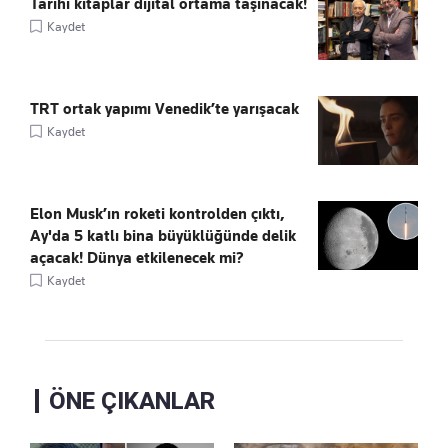
Tarihî kitaplar dijital ortama taşınacak!
Kaydet
TRT ortak yapımı Venedik’te yarışacak
Kaydet
Elon Musk’ın roketi kontrolden çıktı,
Ay'da 5 katlı bina büyüklüğünde delik
açacak! Dünya etkilenecek mi?
Kaydet
ÖNE ÇIKANLAR