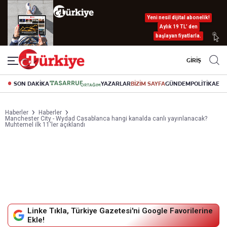
Yeni nesil dijital abonelik!
Aylık 19 TL’ den
başlayan fiyatlarla.
GİRİŞ
SON DAKİKA
YAZARLAR
BİZİM SAYFA
GÜNDEM
POLİTİKA
EK
Haberler
Haberler
Manchester City - Wydad Casablanca hangi kanalda canlı yayınlanacak?
Muhtemel ilk 11'ler açıklandı
Linke Tıkla, Türkiye Gazetesi'ni Google Favorilerine
Ekle!