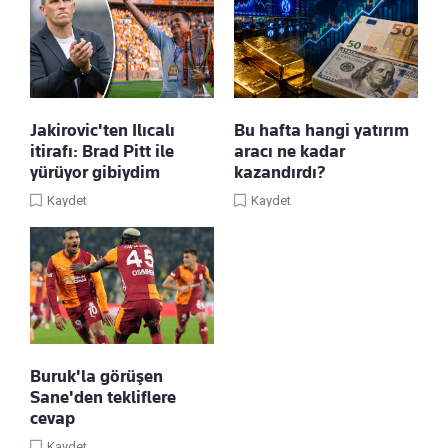
Jakirovic'ten Ilıcalı
Bu hafta hangi yatırım
itirafı: Brad Pitt ile
aracı ne kadar
yürüyor gibiydim
kazandırdı?
Kaydet
Kaydet
Buruk'la görüşen
Sane'den tekliflere
cevap
Kaydet