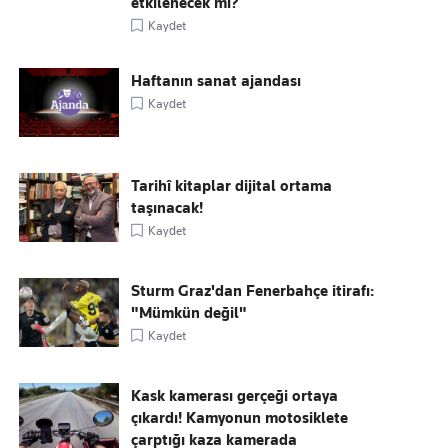
etkilenecek mi?
Kaydet
Haftanın sanat ajandası
Kaydet
Tarihî kitaplar dijital ortama
taşınacak!
Kaydet
Sturm Graz'dan Fenerbahçe itirafı:
"Mümkün değil"
Kaydet
Kask kamerası gerçeği ortaya
çıkardı! Kamyonun motosiklete
çarptığı kaza kamerada