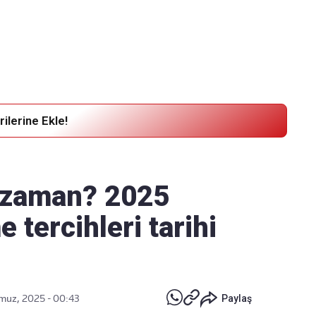
Haber Verin
Editör masamıza bilgi ve materyal
göndermek için
tıklayın
ilerine Ekle!
 zaman? 2025
 tercihleri tarihi
uz, 2025 - 00:43
Paylaş