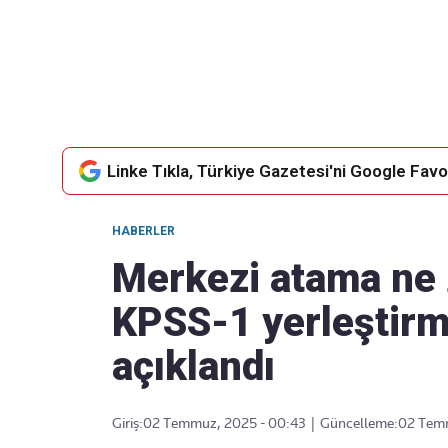
Takip Edin
Favori mecralarınızda haber
akışımıza ulaşın
Linke Tıkla, Türkiye Gazetesi'ni Google Favor
HABERLER
Merkezi atama ne
KPSS-1 yerleştirme
açıklandı
Giriş:
02 Temmuz, 2025 - 00:43
|
Güncelleme:
02 Temm