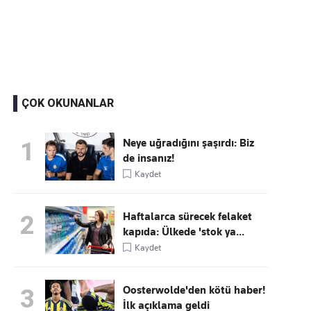
Kaçırmayın
Ücretsiz üye olun, gündemi
şekillendiren gelişmeleri önce siz duyun
ÇOK OKUNANLAR
Neye uğradığını şaşırdı: Biz
1
de insanız!
Kaydet
Haftalarca sürecek felaket
2
kapıda: Ülkede 'stok ya...
Kaydet
Oosterwolde'den kötü haber!
3
İlk açıklama geldi