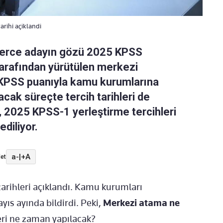
rihi açiklandi
erce adayın gözü 2025 KPSS
rafından yürütülen merkezi
u. KPSS puanıyla kamu kurumlarına
cak süreçte tercih tarihleri de
 2025 KPSS-1 yerleştirme tercihleri
diliyor.
a-
|
+A
et
arihleri açıklandı. Kamu kurumları
ıs ayında bildirdi. Peki,
Merkezi atama ne
eri ne zaman yapılacak?