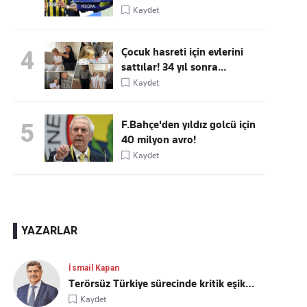
Kaydet
Çocuk hasreti için evlerini
4
sattılar! 34 yıl sonra...
Kaydet
F.Bahçe'den yıldız golcü için
5
40 milyon avro!
Kaydet
YAZARLAR
İsmail Kapan
Terörsüz Türkiye sürecinde kritik eşik…
Kaydet