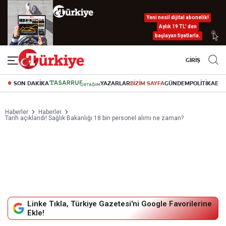
Yeni nesil dijital abonelik!
Aylık 19 TL’ den
başlayan fiyatlarla.
GİRİŞ
SON DAKİKA
YAZARLAR
BİZİM SAYFA
GÜNDEM
POLİTİKA
EK
Haberler
Haberler
Tarih açıklandı! Sağlık Bakanlığı 18 bin personel alımı ne zaman?
Linke Tıkla, Türkiye Gazetesi'ni Google Favorilerine
Ekle!