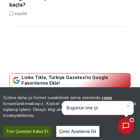
kaçta?
Kaydet
Linke Tıkla, Türkiye Gazetesi'ni Google
Favorilerine Ekle!
Sizlere daha iyi hizmet sunabilmek adına sitemizde
çerez
HABERLER
×
Bugünün öne çıkan manşetleri
konumlandırmaktayız. Kişisel verileriniz, KVKK ve GDPR kapsamında
ve gelişmeleri neler?
toplanıp işlenir. Detaylı bilgi almak için
Aydınlatma Metnimizi
Bodrum FK-Bursaspor maçı
📰
Son 30 güne ait haberleri, spor gelişmelerini veya yazar yazılarını sorgulayabilirsiniz.
inceleyebilirsiniz.
şifresiz canlı yayın hangi
Tüm Çerezleri Kabul Et
Çerez Ayarlarına Git
kanalda, saat kaçta?