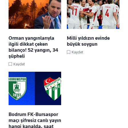
Orman yangınlarıyla
Milli yıldızın evinde
ilgili dikkat çeken
büyük soygun
bilanço! 52 yangın, 34
Kaydet
şüpheli
Kaydet
Bodrum FK-Bursaspor
maçı şifresiz canlı yayın
hangi kanalda, saat