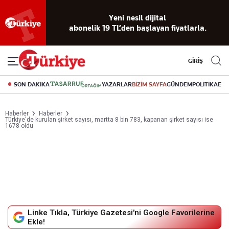
Yeni nesil dijital
abonelik 19 TL’den başlayan fiyatlarla.
GİRİŞ
SON DAKİKA
YAZARLAR
BİZİM SAYFA
GÜNDEM
POLİTİKA
EK
Haberler
Haberler
Türkiye'de kurulan şirket sayısı, martta 8 bin 783, kapanan şirket sayısı ise
1678 oldu
Linke Tıkla, Türkiye Gazetesi'ni Google Favorilerine
Ekle!