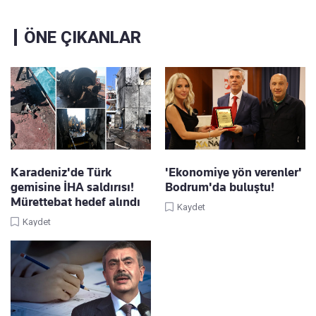
ÖNE ÇIKANLAR
Karadeniz'de Türk
'Ekonomiye yön verenler'
gemisine İHA saldırısı!
Bodrum'da buluştu!
Mürettebat hedef alındı
Kaydet
Kaydet