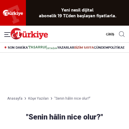
Yeni nesil dijital
abonelik 19 TL’den başlayan fiyatlarla.
GİRİŞ
SON DAKİKA
YAZARLAR
BİZİM SAYFA
GÜNDEM
POLİTİKA
EK
Anasayfa
Köşe Yazıları
"Senin hâlin nice olur?"
"Senin hâlin nice olur?"