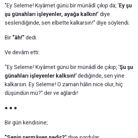
"Ey Seleme! Kıyâmet günü bir münâdî çıkıp da; '
Ey şu
şu günahları işleyenler, ayağa kalkın!’
diye
seslendiğinde, sen elbette kalkarsın!" diye söylendi.
Bir
“âh!”
dedi.
Ve devâm etti:
“Ey Seleme! Kıyâmet günü bir münâdî de çıkıp; '
Şu şu
günahları işleyenler kalksın!'
dediğinde, sen yine
kalkarsın. Ey Seleme! O zaman hâlin nice olur, hiç
düşündün mü?" der ve ağlardı!
● ● ●
Bir gün kendisine;
“Senin sermâyen nedir?"
diye sordular.