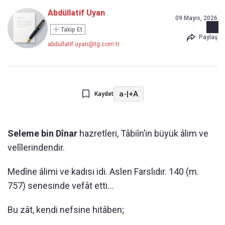
Abdüllatif Uyan
09 Mayıs, 2026
Takip Et
Paylaş
abdullatif.uyan@tg.com.tr
a-
|
+A
Kaydet
Seleme bin Dînar
hazretleri, Tâbiîn’in büyük âlim ve
velîlerindendir.
Medîne âlimi ve kadısı idi. Aslen Farslıdır. 140 (m.
757) senesinde vefât etti...
Bu zât, kendi nefsine hitâben;