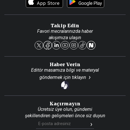
Foto Haber
Künye
Video Galeri
Gazete Aboneliği
Danışma Telefonları
Takip Edin
Favori mecralarınızda haber
Yasal
akışımıza ulaşın
Reklam Ver
Haber Verin
Editör masamıza bilgi ve materyal
göndermek için
tıklayın
Kaçırmayın
Ücretsiz üye olun, gündemi
şekillendiren gelişmeleri önce siz duyun