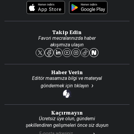
Foto Haber
Künye
Video Galeri
Gazete Aboneliği
Danışma Telefonları
Takip Edin
Favori mecralarınızda haber
Yasal
akışımıza ulaşın
Reklam Ver
Haber Verin
Editör masamıza bilgi ve materyal
göndermek için
tıklayın
Kaçırmayın
Ücretsiz üye olun, gündemi
şekillendiren gelişmeleri önce siz duyun