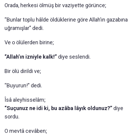
Orada, herkesi ölmüş bir vaziyette görünce;
“Bunlar toplu hâlde öldüklerine göre Allah’ın gazabına
uğramışlar” dedi.
Ve o ölülerden birine;
“Allah’ın izniyle kalk!”
diye seslendi.
Bir ölü dirildi ve;
“Buyurun!” dedi.
Îsâ aleyhisselâm;
“Suçunuz ne idi ki, bu azâba lâyık oldunuz?”
diye
sordu.
O mevtâ cevâben;