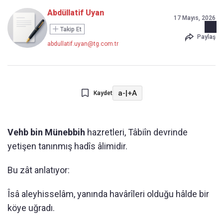
Abdüllatif Uyan
17 Mayıs, 2026
Takip Et
Paylaş
abdullatif.uyan@tg.com.tr
a-
|
+A
Kaydet
Vehb bin Münebbih
hazretleri, Tâbiîn devrinde
yetişen tanınmış hadîs âlimidir.
Bu zât anlatıyor:
Îsâ aleyhisselâm, yanında havârîleri olduğu hâlde bir
köye uğradı.