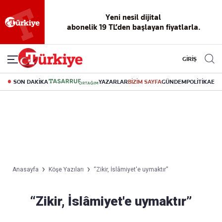
Yeni nesil dijital
abonelik 19 TL’den başlayan fiyatlarla.
GİRİŞ
SON DAKİKA
YAZARLAR
BİZİM SAYFA
GÜNDEM
POLİTİKA
EK
Anasayfa
Köşe Yazıları
“Zikir, İslâmiyet'e uymaktır”
“Zikir, İslâmiyet'e uymaktır”