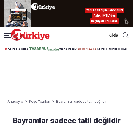
Yeni nesil dijital abonelik!
Aylık 19 TL’ den
başlayan fiyatlarla.
GİRİŞ
SON DAKİKA
YAZARLAR
BİZİM SAYFA
GÜNDEM
POLİTİKA
EK
Anasayfa
Köşe Yazıları
Bayramlar sadece tatil değildir
Bayramlar sadece tatil değildir