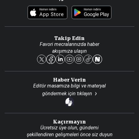
Foto Haber
Künye
Video Galeri
Gazete Aboneliği
Danışma Telefonları
Takip Edin
Favori mecralarınızda haber
Yasal
akışımıza ulaşın
Reklam Ver
Haber Verin
Editör masamıza bilgi ve materyal
göndermek için
tıklayın
Kaçırmayın
Ücretsiz üye olun, gündemi
şekillendiren gelişmeleri önce siz duyun