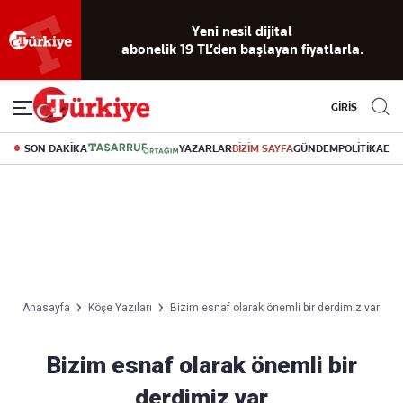
Yeni nesil dijital
abonelik 19 TL’den başlayan fiyatlarla.
GİRİŞ
SON DAKİKA
YAZARLAR
BİZİM SAYFA
GÜNDEM
POLİTİKA
EK
Anasayfa
Köşe Yazıları
Bizim esnaf olarak önemli bir derdimiz var
Bizim esnaf olarak önemli bir
derdimiz var