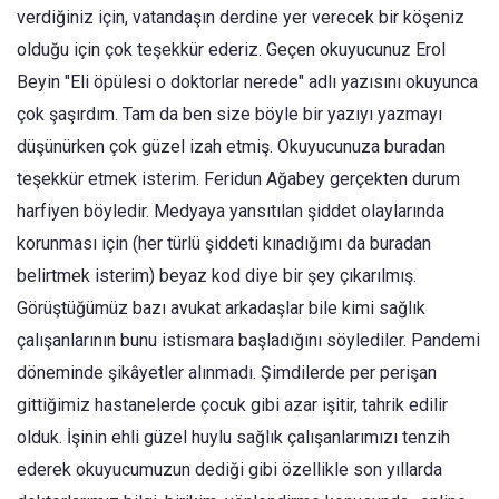
verdiğiniz için, vatandaşın derdine yer verecek bir köşeniz
olduğu için çok teşekkür ederiz. Geçen okuyucunuz Erol
Beyin "Eli öpülesi o doktorlar nerede" adlı yazısını okuyunca
çok şaşırdım. Tam da ben size böyle bir yazıyı yazmayı
düşünürken çok güzel izah etmiş. Okuyucunuza buradan
teşekkür etmek isterim. Feridun Ağabey gerçekten durum
harfiyen böyledir. Medyaya yansıtılan şiddet olaylarında
korunması için (her türlü şiddeti kınadığımı da buradan
belirtmek isterim) beyaz kod diye bir şey çıkarılmış.
Görüştüğümüz bazı avukat arkadaşlar bile kimi sağlık
çalışanlarının bunu istismara başladığını söylediler. Pandemi
döneminde şikâyetler alınmadı. Şimdilerde per perişan
gittiğimiz hastanelerde çocuk gibi azar işitir, tahrik edilir
olduk. İşinin ehli güzel huylu sağlık çalışanlarımızı tenzih
ederek okuyucumuzun dediği gibi özellikle son yıllarda