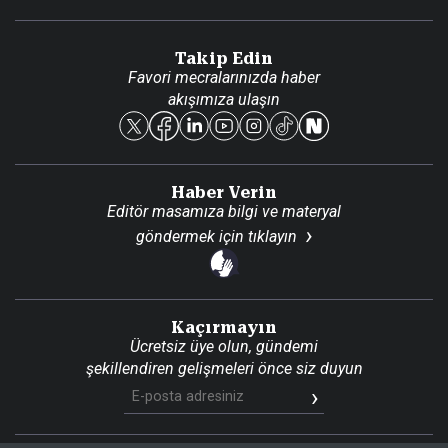
Video Galeri
Gazete Aboneliği
Danışma Telefonları
Takip Edin
Favori mecralarınızda haber
Yasal
akışımıza ulaşın
Reklam Ver
Haber Verin
Editör masamıza bilgi ve materyal
göndermek için
tıklayın
Kaçırmayın
Ücretsiz üye olun, gündemi
şekillendiren gelişmeleri önce siz duyun