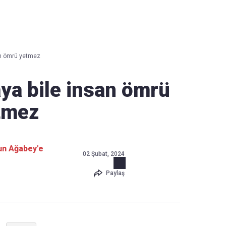
Haber Verin
Editör masamıza bilgi ve materyal
an ömrü yetmez
göndermek için
tıklayın
aya bile insan ömrü
tmez
dun Ağabey'e
02 Şubat, 2024
Paylaş