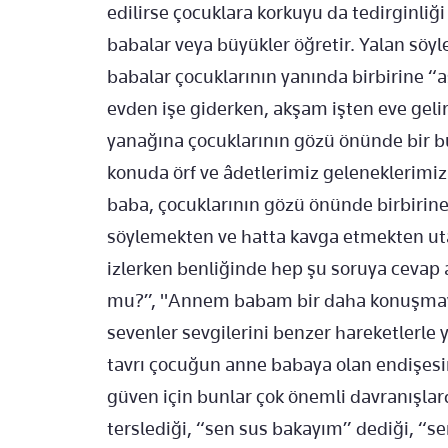
edilirse çocuklara korkuyu da tedirginliğ
babalar veya büyükler öğretir. Yalan söyl
babalar çocuklarının yanında birbirine “
evden işe giderken, akşam işten eve gelir
yanağına çocuklarının gözü önünde bir b
konuda örf ve âdetlerimiz geleneklerimiz
baba, çocuklarının gözü önünde birbirine
söylemekten ve hatta kavga etmekten u
izlerken benliğinde hep şu soruya cevap
mu?”, "Annem babam bir daha konuşmay
sevenler sevgilerini benzer hareketlerle 
tavrı çocuğun anne babaya olan endişesin
güven için bunlar çok önemli davranışlar
terslediği, “sen sus bakayım” dediği, “se