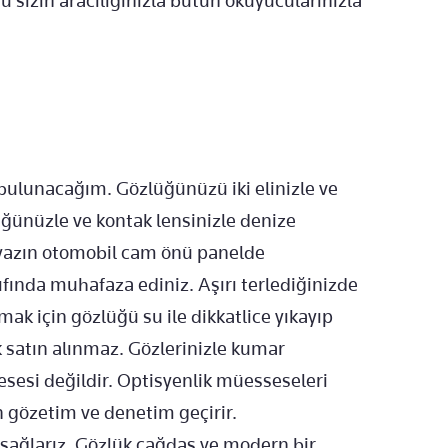
 sizin aracılığınızla bütün okuyucularınızla
 bulunacağım. Gözlüğünüzü iki elinizle ve
üğünüzle ve kontak lensinizle denize
i yazın otomobil cam önü panelde
fında muhafaza ediniz. Aşırı terlediğinizde
 için gözlüğü su ile dikkatlice yıkayıp
k satın alınmaz. Gözlerinizle kumar
sesi değildir. Optisyenlik müesseseleri
n gözetim ve denetim geçirir.
sağlarız. Gözlük çağdaş ve modern bir