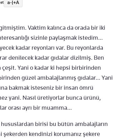
a-
|
+A
et
gitmiştim. Vaktim kalınca da orada bir iki
eresanlığı sizinle paylaşmak istedim...
cek kadar reyonları var. Bu reyonlarda
rar denilecek kadar gıdalar dizilmiş. Ben
 çeşit. Yani o kadar ki hepsi birbirinden
rbirinden güzel ambalajlanmış gıdalar... Yani
dına bakmak isteseniz bir insan ömrü
ez yani. Nasıl üretiyorlar bunca ürünü,
rlar orası ayrı bir muamma...
hususlardan birisi bu bütün ambalajların
ani şekerden kendinizi korumanız şekere