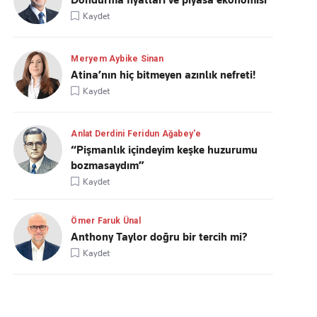
Dondurma fiyatları ve piyasa ekonomisi
Kaydet
Meryem Aybike Sinan
Atina’nın hiç bitmeyen azınlık nefreti!
Kaydet
Anlat Derdini Feridun Ağabey'e
“Pişmanlık içindeyim keşke huzurumu
bozmasaydım”
Kaydet
Ömer Faruk Ünal
Anthony Taylor doğru bir tercih mi?
Kaydet