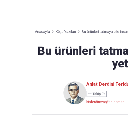
Takip Edin
Favori mecralarınızda haber
Anasayfa
Köşe Yazıları
Bu ürünleri tatmaya bile ins
akışımıza ulaşın
Bu ürünleri tatm
ye
Anlat Derdini Feri
Takip Et
birderdimvar@tg.com.tr