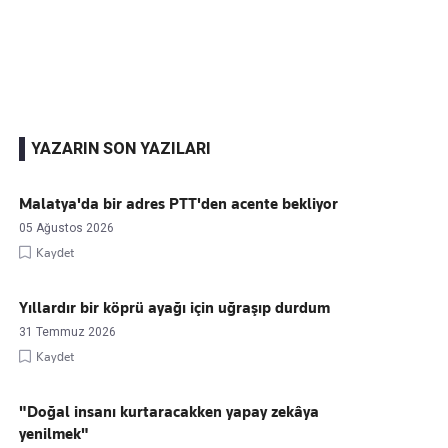
Kaçırmayın
Ücretsiz üye olun, gündemi
şekillendiren gelişmeleri önce siz duyun
YAZARIN SON YAZILARI
Malatya'da bir adres PTT'den acente bekliyor
05 Ağustos 2026
Kaydet
Yıllardır bir köprü ayağı için uğraşıp durdum
31 Temmuz 2026
Kaydet
"Doğal insanı kurtaracakken yapay zekâya
yenilmek"