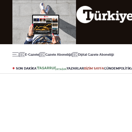
Gündem
Ekonomi
Spor
Politika
Borsa
Futbol
Eğitim
Altın
Puan Durumu
Döviz
Fikstür
Hisse Senedi
Şampiyonlar Ligi
Kripto Para
Avrupa Ligi
Emlak
Basketbol
E-Gazete
Gazete Aboneliği
Dijital Gazete Aboneliği
T-Otomobil
Turizm
SON DAKİKA
YAZARLAR
BİZİM SAYFA
GÜNDEM
POLİTİK
Yazarlar
Diğer Kategoriler
Kurumsal
Bugünün Yazarları
Magazin
Hakkımızda
Tüm Yazarlar
Teknoloji
İletişim
Resmî Ilanlar
Künye
Haberler
Gazete Aboneliği
Foto Haber
Danışma Telefonları
Video Galeri
Yasal
Reklam Ver