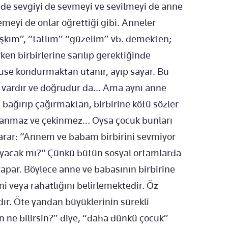
i de sevgiyi de sevmeyi ve sevilmeyi de anne
emeyi de onlar öğrettiği gibi. Anneler
aşkım”, “tatlım” “güzelim” vb. demekten;
ken birbirlerine sarılıp gerektiğinde
use kondurmaktan utanır, ayıp sayar. Bu
 vardır ve doğrudur da... Ama aynı anne
 bağırıp çağırmaktan, birbirine kötü sözler
tanmaz ve çekinmez… Oysa çocuk bunları
 arar: “Annem ve babam birbirini sevmiyor
acak mı?" Çünkü bütün sosyal ortamlarda
yapar. Böylece anne ve babasının birbirine
i veya rahatlığını belirlemektedir. Öz
dır. Öte yandan büyüklerinin sürekli
n ne bilirsin?” diye, “daha dünkü çocuk”