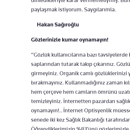
dinledikleriyle karar vermemeliymiş. Bunu
paylaşmak istiyorum. Saygılarımla.
Hakan Sağıroğlu
Gözlerinizle kumar oynamayın!
“Gözlük kullanıcılarına bazı tavsiyelerde
saplarından tutarak takıp çıkarınız. Gözl
girmeyiniz. Organik camlı gözlükleriniz
bırakmayınız. Kullanmadığınız zaman kılı
hem çerçeve hem camların ömrünü uzatmak
temizleyiniz. İnternetten pazardan sağlı
oynamayın!.. İnternet Optisyenlik müesse
senede iki kez Sağlık Bakanlığı tarafında
Öğrendiklerimizin %83’ünü gözlerimizle 