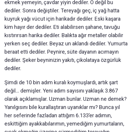
ekmek yemeyin, çavdar yiyin dediler. O değil bu
dediler. Sonra değiştiler. Tereyağı geç, iç yağ hatta
kuyruk yağı vücut için harikadır dediler. Eski kaşara
kim hayır der dediler. Eti alabilirsen şahane, tavuğu
kıstırırsan harika dediler. Balıkta ağır metaller olabilir
yerken seç dediler. Beyaz un aklandı dediler. Yumurta
beraat etti dediler. Peynire, süte dayanın acımayın
dediler. Şeker beyninizin yakıtı, çikolataya özgürlük
dediler.
Şimdi de 10 bin adım kuralı koymuşlardı, artık şart
değil... demişler. Yeni adım sayısını yaklaşık 3.867
olarak açıklamışlar. Uzman bunlar. Uzman ne demek?
Yanılgısını bile kurallaştıran uyanıklar mı? Bunca yıl
her seferinde fazladan attığım 6.133’er adımın,
eskittiğim ayakkabılarımın, yemediğim yumurtaların,
sıcak ekmeğin üzerine sürmediğim tereyağın,