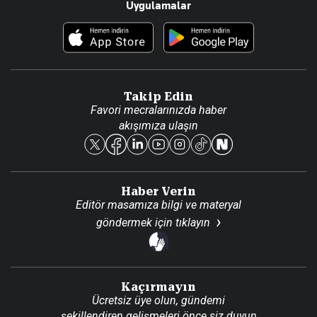
Uygulamalar
Haberler
İletişim
Foto Haber
Künye
Video Galeri
Gazete Aboneliği
Danışma Telefonları
Takip Edin
Favori mecralarınızda haber
Yasal
akışımıza ulaşın
Reklam Ver
Haber Verin
Editör masamıza bilgi ve materyal
göndermek için
tıklayın
Kaçırmayın
Ücretsiz üye olun, gündemi
şekillendiren gelişmeleri önce siz duyun