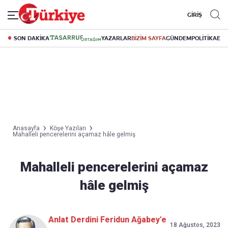
GİRİŞ
SON DAKİKA
YAZARLAR
BİZİM SAYFA
GÜNDEM
POLİTİKA
EK
Anasayfa
Köşe Yazıları
Mahalleli pencerelerini açamaz hâle gelmiş
Mahalleli pencerelerini açamaz
hâle gelmiş
Anlat Derdini Feridun Ağabey'e
18 Ağustos, 2023