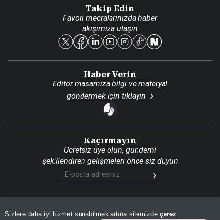
Danışma Telefonları
Takip Edin
Favori mecralarınızda haber
Yasal
akışımıza ulaşın
Reklam Ver
Haber Verin
Editör masamıza bilgi ve materyal
göndermek için
tıklayın
Kaçırmayın
Ücretsiz üye olun, gündemi
şekillendiren gelişmeleri önce siz duyun
Son Dakika
Site Haritası
RSS
KVKK Aydınlatma Metni
Sizlere daha iyi hizmet sunabilmek adına sitemizde
çerez
Gizlilik Politikası
Çerez Politikası