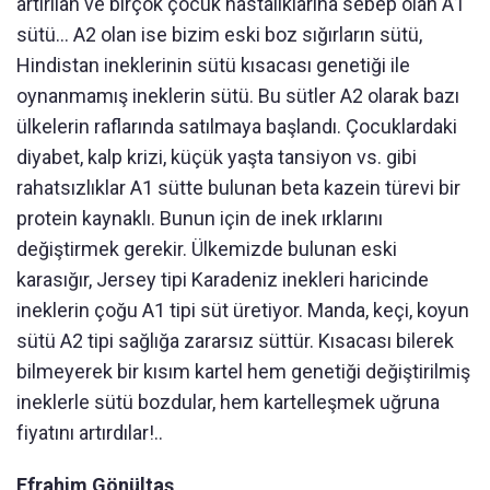
artırılan ve birçok çocuk hastalıklarına sebep olan A1
sütü… A2 olan ise bizim eski boz sığırların sütü,
Hindistan ineklerinin sütü kısacası genetiği ile
oynanmamış ineklerin sütü. Bu sütler A2 olarak bazı
ülkelerin raflarında satılmaya başlandı. Çocuklardaki
diyabet, kalp krizi, küçük yaşta tansiyon vs. gibi
rahatsızlıklar A1 sütte bulunan beta kazein türevi bir
protein kaynaklı. Bunun için de inek ırklarını
değiştirmek gerekir. Ülkemizde bulunan eski
karasığır, Jersey tipi Karadeniz inekleri haricinde
ineklerin çoğu A1 tipi süt üretiyor. Manda, keçi, koyun
sütü A2 tipi sağlığa zararsız süttür. Kısacası bilerek
bilmeyerek bir kısım kartel hem genetiği değiştirilmiş
ineklerle sütü bozdular, hem kartelleşmek uğruna
fiyatını artırdılar!..
Efrahim Gönültaş