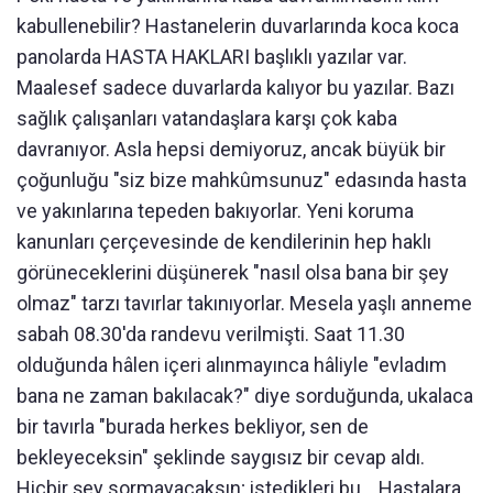
kabullenebilir? Hastanelerin duvarlarında koca koca
panolarda HASTA HAKLARI başlıklı yazılar var.
Maalesef sadece duvarlarda kalıyor bu yazılar. Bazı
sağlık çalışanları vatandaşlara karşı çok kaba
davranıyor. Asla hepsi demiyoruz, ancak büyük bir
çoğunluğu "siz bize mahkûmsunuz" edasında hasta
ve yakınlarına tepeden bakıyorlar. Yeni koruma
kanunları çerçevesinde de kendilerinin hep haklı
görüneceklerini düşünerek "nasıl olsa bana bir şey
olmaz" tarzı tavırlar takınıyorlar. Mesela yaşlı anneme
sabah 08.30'da randevu verilmişti. Saat 11.30
olduğunda hâlen içeri alınmayınca hâliyle "evladım
bana ne zaman bakılacak?" diye sorduğunda, ukalaca
bir tavırla "burada herkes bekliyor, sen de
bekleyeceksin" şeklinde saygısız bir cevap aldı.
Hiçbir şey sormayacaksın; istedikleri bu... Hastalara