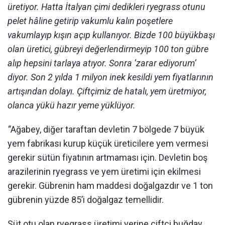
üretiyor. Hatta İtalyan çimi dedikleri ryegrass otunu
pelet hâline getirip vakumlu kalın poşetlere
vakumlayıp kışın açıp kullanıyor. Bizde 100 büyükbaşı
olan üretici, gübreyi değerlendirmeyip 100 ton gübre
alıp hepsini tarlaya atıyor. Sonra ‘zarar ediyorum’
diyor. Son 2 yılda 1 milyon inek kesildi yem fiyatlarının
artışından dolayı. Çiftçimiz de hatalı, yem üretmiyor,
olanca yükü hazır yeme yüklüyor.
”
Ağabey, diğer taraftan devletin 7 bölgede 7 büyük
yem fabrikası kurup küçük üreticilere yem vermesi
gerekir sütün fiyatının artmaması için. Devletin boş
arazilerinin ryegrass ve yem üretimi için ekilmesi
gerekir. Gübrenin ham maddesi doğalgazdır ve 1 ton
gübrenin yüzde 85’i doğalgaz temellidir.
Süt otu olan ryegrass üretimi yerine çiftçi buğday