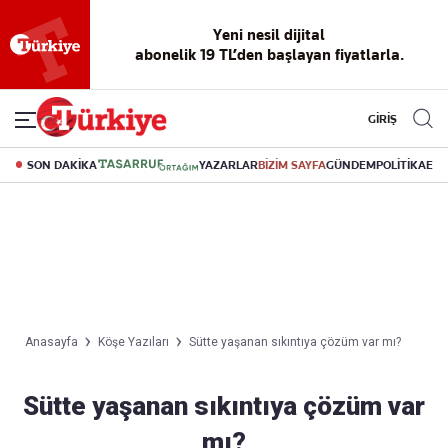
Yeni nesil dijital
abonelik 19 TL’den başlayan fiyatlarla.
GİRİŞ
SON DAKİKA
YAZARLAR
BİZİM SAYFA
GÜNDEM
POLİTİKA
EK
Anasayfa
Köşe Yazıları
Sütte yaşanan sıkıntıya çözüm var mı?
Sütte yaşanan sıkıntıya çözüm var
mı?