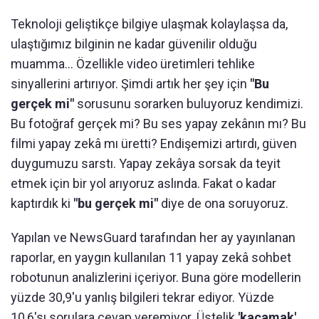
Teknoloji geliştikçe bilgiye ulaşmak kolaylaşsa da,
ulaştığımız bilginin ne kadar güvenilir olduğu
muamma... Özellikle video üretimleri tehlike
sinyallerini artırıyor. Şimdi artık her şey için
"Bu
gerçek mi"
sorusunu sorarken buluyoruz kendimizi.
Bu fotoğraf gerçek mi? Bu ses yapay zekânın mı? Bu
filmi yapay zekâ mı üretti? Endişemizi artırdı, güven
duygumuzu sarstı. Yapay zekâya sorsak da teyit
etmek için bir yol arıyoruz aslında. Fakat o kadar
kaptırdık ki
"bu gerçek mi"
diye de ona soruyoruz.
Yapılan ve NewsGuard tarafından her ay yayınlanan
raporlar, en yaygın kullanılan 11 yapay zekâ sohbet
robotunun analizlerini içeriyor. Buna göre modellerin
yüzde 30,9'u yanlış bilgileri tekrar ediyor. Yüzde
10,6'sı sorulara cevap veremiyor. Üstelik
'kaçamak'