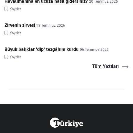
Havalimanına en ucuza nasıl gidersiniz?
20 Temmuz 2026
Kaydet
Zirvenin zirvesi
13 Temmuz 2026
Kaydet
Büyük balıklar 'dip' tezgâhını kurdu
06 Temmuz 2026
Kaydet
Tüm Yazıları