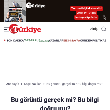
Yeni nesil dijital abonelik!
Aylık 19 TL’ den
başlayan fiyatlarla.
GİRİŞ
SON DAKİKA
YAZARLAR
BİZİM SAYFA
GÜNDEM
POLİTİKA
EK
Anasayfa
Köşe Yazıları
Bu görüntü gerçek mi? Bu bilgi doğru mu?
Bu görüntü gerçek mi? Bu bilgi
doğru mu?