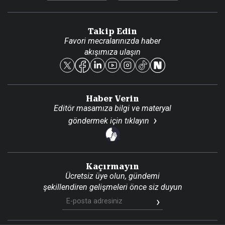
Video Galeri
Gazete Aboneliği
Danışma Telefonları
Takip Edin
Favori mecralarınızda haber
Yasal
akışımıza ulaşın
Reklam Ver
Haber Verin
Editör masamıza bilgi ve materyal
göndermek için
tıklayın
Kaçırmayın
Ücretsiz üye olun, gündemi
şekillendiren gelişmeleri önce siz duyun