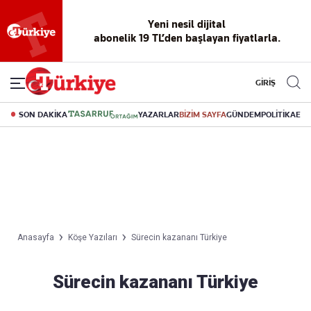
Yeni nesil dijital
abonelik 19 TL’den başlayan fiyatlarla.
GİRİŞ
SON DAKİKA
YAZARLAR
BİZİM SAYFA
GÜNDEM
POLİTİKA
EK
Anasayfa
Köşe Yazıları
Sürecin kazananı Türkiye
Sürecin kazananı Türkiye