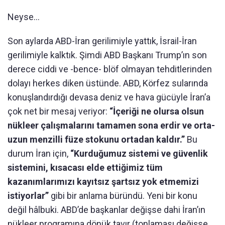
Neyse…
Son aylarda ABD-İran gerilimiyle yattık, İsrail-İran
gerilimiyle kalktık. Şimdi ABD Başkanı Trump’ın son
derece ciddi ve -bence- blöf olmayan tehditlerinden
dolayı herkes diken üstünde. ABD, Körfez sularında
konuşlandırdığı devasa deniz ve hava gücüyle İran’a
çok net bir mesaj veriyor:
“İçeriği ne olursa olsun
nükleer çalışmalarını tamamen sona erdir ve orta-
uzun menzilli füze stokunu ortadan kaldır.”
Bu
durum İran için,
“Kurduğumuz sistemi ve güvenlik
sistemini, kısacası elde ettiğimiz tüm
kazanımlarımızı kayıtsız şartsız yok etmemizi
istiyorlar”
gibi bir anlama büründü. Yeni bir konu
değil hâlbuki. ABD’de başkanlar değişse dahi İran’ın
nükleer programına dönük tavır (tonlaması değişse