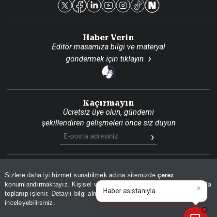
Haber Verin
Editör masamıza bilgi ve materyal
göndermek için
tıklayın
Kaçırmayın
Ücretsiz üye olun, gündemi
şekillendiren gelişmeleri önce siz duyun
Son Dakika
Site Haritası
RSS
KVKK Aydınlatma Metni
Sizlere daha iyi hizmet sunabilmek adına sitemizde
çerez
Gizlilik Politikası
Çerez Politikası
konumlandırmaktayız. Kişisel verileriniz, KVKK ve GDPR kapsamında
×
Ha
|
toplanıp işlenir. Detaylı bilgi almak için
Aydınlatma Metnimizi
📰
Son 30 güne ait haberleri, spor gelişmelerini veya yazar yazılarını sorgulayabilirsiniz.
© 2026 İhlas Medya Grubu. Tüm Hakları Saklıdır
inceleyebilirsiniz.