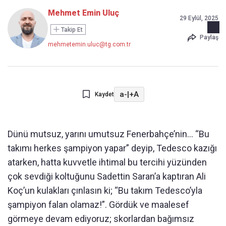
Mehmet Emin Uluç
29 Eylül, 2025
Takip Et
Paylaş
mehmetemin.uluc@tg.com.tr
a-
|
+A
Kaydet
Dünü mutsuz, yarını umutsuz Fenerbahçe’nin... “Bu
takımı herkes şampiyon yapar” deyip, Tedesco kazığı
atarken, hatta kuvvetle ihtimal bu tercihi yüzünden
çok sevdiği koltuğunu Sadettin Saran’a kaptıran Ali
Koç’un kulakları çınlasın ki; “Bu takım Tedesco’yla
şampiyon falan olamaz!”. Gördük ve maalesef
görmeye devam ediyoruz; skorlardan bağımsız