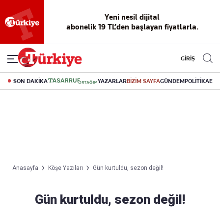
Yeni nesil dijital
abonelik 19 TL’den başlayan fiyatlarla.
GİRİŞ
SON DAKİKA
YAZARLAR
BİZİM SAYFA
GÜNDEM
POLİTİKA
EK
Anasayfa
Köşe Yazıları
Gün kurtuldu, sezon değil!
Gün kurtuldu, sezon değil!