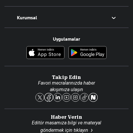
Magazin
Kurumsal
Teknoloji
Resmî Ilanlar
Hakkımızda
Uygulamalar
Haberler
İletişim
Foto Haber
Künye
Video Galeri
Gazete Aboneliği
Danışma Telefonları
Takip Edin
Favori mecralarınızda haber
Yasal
akışımıza ulaşın
Reklam Ver
Haber Verin
Editör masamıza bilgi ve materyal
göndermek için
tıklayın