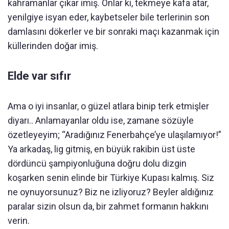
kahramanlar çıkar imiş. Onlar ki, tekmeye kafa atar,
yenilgiye isyan eder, kaybetseler bile terlerinin son
damlasını dökerler ve bir sonraki maçı kazanmak için
küllerinden doğar imiş.
Elde var sıfır
Ama o iyi insanlar, o güzel atlara binip terk etmişler
diyarı.. Anlamayanlar oldu ise, zamane sözüyle
özetleyeyim; “Aradığınız Fenerbahçe’ye ulaşılamıyor!”
Ya arkadaş, lig gitmiş, en büyük rakibin üst üste
dördüncü şampiyonluğuna doğru dolu dizgin
koşarken senin elinde bir Türkiye Kupası kalmış. Siz
ne oynuyorsunuz? Biz ne izliyoruz? Beyler aldığınız
paralar sizin olsun da, bir zahmet formanın hakkını
verin.