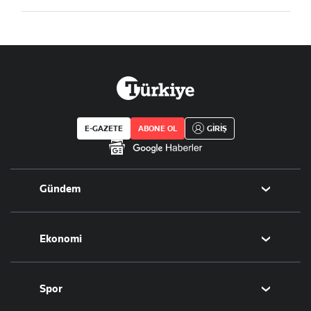
E-GAZETE
ABONE OL
GİRİŞ
Gündem
Politika
Ekonomi
Eğitim
Borsa
Spor
Altın