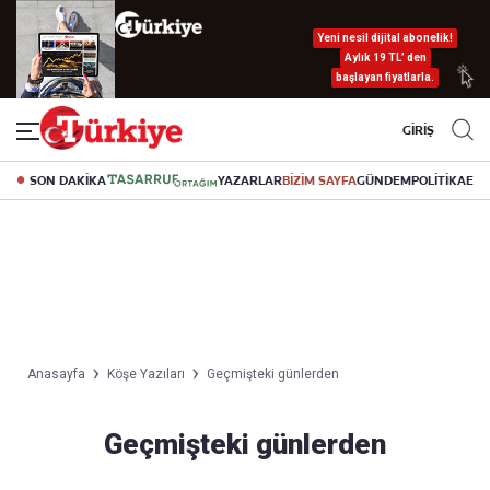
Yeni nesil dijital abonelik!
Aylık 19 TL’ den
başlayan fiyatlarla.
GİRİŞ
SON DAKİKA
YAZARLAR
BİZİM SAYFA
GÜNDEM
POLİTİKA
EK
Anasayfa
Köşe Yazıları
Geçmişteki günlerden
Geçmişteki günlerden