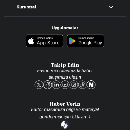
Kurumsal
Teknoloji
Resmî Ilanlar
Hakkımızda
Uygulamalar
Haberler
İletişim
Foto Haber
Künye
Video Galeri
Gazete Aboneliği
Danışma Telefonları
Takip Edin
Favori mecralarınızda haber
Yasal
akışımıza ulaşın
Reklam Ver
Haber Verin
Editör masamıza bilgi ve materyal
göndermek için
tıklayın