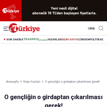
Yeni nesil dijital
abonelik 19 TL’den başlayan fiyatlarla.
GİRİŞ
SON DAKİKA
YAZARLAR
BİZİM SAYFA
GÜNDEM
POLİTİKA
EK
Anasayfa
Köşe Yazıları
O gençliğin o girdaptan çıkarılması gerek!
O gençliğin o girdaptan çıkarılması
gerek!