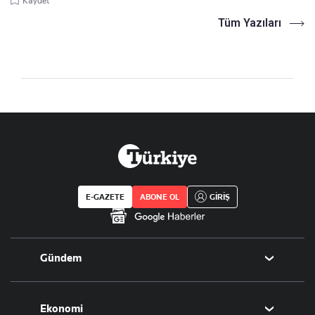
Kaydet
Tüm Yazıları
E-GAZETE
ABONE OL
GİRİŞ
Gündem
Politika
Ekonomi
Eğitim