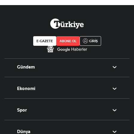
E-GAZETE
ABONE OL
GİRİŞ
Gündem
Politika
Ekonomi
Eğitim
Borsa
Spor
Altın
Döviz
Futbol
Dünya
Hisse Senedi
Puan Durumu