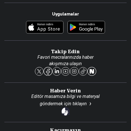
Resmî Ilanlar
Hakkımızda
Uygulamalar
Haberler
İletişim
Foto Haber
Künye
Video Galeri
Gazete Aboneliği
Danışma Telefonları
Takip Edin
Favori mecralarınızda haber
Yasal
akışımıza ulaşın
Reklam Ver
Haber Verin
Editör masamıza bilgi ve materyal
göndermek için
tıklayın
Kaçırmayın