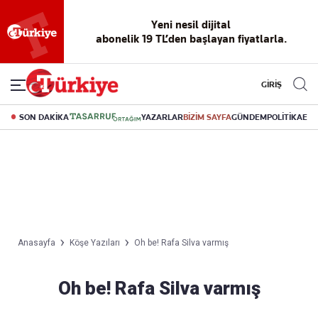
Yeni nesil dijital
abonelik 19 TL’den başlayan fiyatlarla.
GİRİŞ
SON DAKİKA
YAZARLAR
BİZİM SAYFA
GÜNDEM
POLİTİKA
EK
Anasayfa
Köşe Yazıları
Oh be! Rafa Silva varmış
Oh be! Rafa Silva varmış