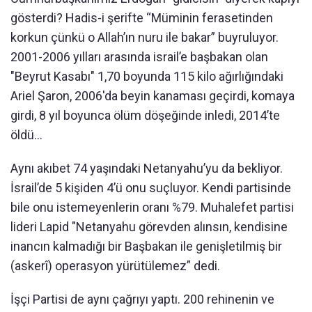
gösterdi? Hadis-i şerifte “Müminin ferasetinden
korkun çünkü o Allah’ın nuru ile bakar” buyruluyor.
2001-2006 yılları arasında israil’e başbakan olan
"Beyrut Kasabı" 1,70 boyunda 115 kilo ağırlığındaki
Ariel Şaron, 2006'da beyin kanaması geçirdi, komaya
girdi, 8 yıl boyunca ölüm döşeğinde inledi, 2014’te
öldü...
Aynı akıbet 74 yaşındaki Netanyahu’yu da bekliyor.
İsrail’de 5 kişiden 4’ü onu suçluyor. Kendi partisinde
bile onu istemeyenlerin oranı %79. Muhalefet partisi
lideri Lapid "Netanyahu görevden alınsın, kendisine
inancın kalmadığı bir Başbakan ile genişletilmiş bir
(askerî) operasyon yürütülemez” dedi.
İşçi Partisi de aynı çağrıyı yaptı. 200 rehinenin ve