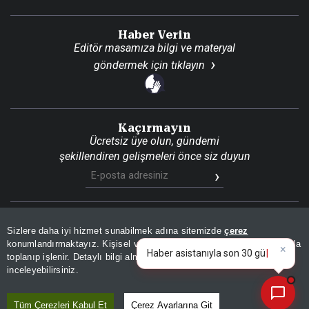
Haber Verin
Editör masamıza bilgi ve materyal
göndermek için
tıklayın
Kaçırmayın
Ücretsiz üye olun, gündemi
şekillendiren gelişmeleri önce siz duyun
Son Dakika
Site Haritası
RSS
KVKK Aydınlatma Metni
Sizlere daha iyi hizmet sunabilmek adına sitemizde
çerez
Gizlilik Politikası
Çerez Politikası
konumlandırmaktayız. Kişisel verileriniz, KVKK ve GDPR kapsamında
×
Haber asistan
toplanıp işlenir. Detaylı bilgi almak için
Aydınlatma Metnimizi
📰
Son 30 güne ait haberleri, spor gelişmelerini veya yazar yazılarını sorgulayabilirsiniz.
© 2026 İhlas Medya Grubu. Tüm Hakları Saklıdır
inceleyebilirsiniz.
Tüm Çerezleri Kabul Et
Çerez Ayarlarına Git