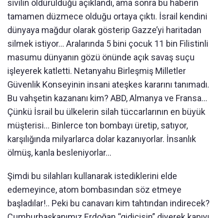
sivilin öldürüldüğü açıklandı, ama sonra bu haberin
tamamen düzmece olduğu ortaya çıktı. İsrail kendini
dünyaya mağdur olarak gösterip Gazze’yi haritadan
silmek istiyor... Aralarında 5 bini çocuk 11 bin Filistinli
masumu dünyanın gözü önünde açık savaş suçu
işleyerek katletti. Netanyahu Birleşmiş Milletler
Güvenlik Konseyinin insani ateşkes kararını tanımadı.
Bu vahşetin kazananı kim? ABD, Almanya ve Fransa...
Çünkü İsrail bu ülkelerin silah tüccarlarının en büyük
müşterisi... Binlerce ton bombayı üretip, satıyor,
karşılığında milyarlarca dolar kazanıyorlar. İnsanlık
ölmüş, kanla besleniyorlar...
Şimdi bu silahları kullanarak istediklerini elde
edemeyince, atom bombasından söz etmeye
başladılar!.. Peki bu canavarı kim tahtından indirecek?
Cumhurbaşkanımız Erdoğan “gidicisin” diyerek kapıyı