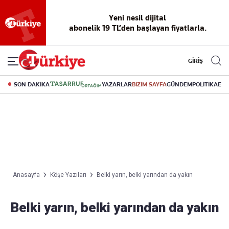
Yeni nesil dijital
abonelik 19 TL’den başlayan fiyatlarla.
GİRİŞ
SON DAKİKA
YAZARLAR
BİZİM SAYFA
GÜNDEM
POLİTİKA
EK
Anasayfa
Köşe Yazıları
Belki yarın, belki yarından da yakın
Belki yarın, belki yarından da yakın