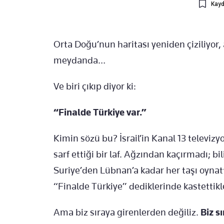
Kayd
Orta Doğu’nun haritası yeniden çiziliyor
meydanda…
Ve biri çıkıp diyor ki:
“Finalde Türkiye var.”
Kimin sözü bu? İsrail’in Kanal 13 televizy
sarf ettiği bir laf. Ağzından kaçırmadı; bi
Suriye’den Lübnan’a kadar her taşı oynatt
“Finalde Türkiye” dediklerinde kastettikle
Ama biz sıraya girenlerden değiliz.
Biz s