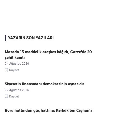
Kaçırmayın
Ücretsiz üye olun, gündemi
şekillendiren gelişmeleri önce siz duyun
YAZARIN SON YAZILARI
Masada 15 maddelik ateşkes kâğıdı, Gazze'de 30
şehit kanıtı
04 Ağustos 2026
Kaydet
Siyasetin finansmanı demokrasinin aynasıdır
02 Ağustos 2026
Kaydet
Boru hattından güç hattına: Kerkük'ten Ceyhan'a