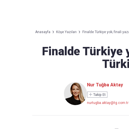
Takip Edin
Favori mecralarınızda haber
Anasayfa
Köşe Yazıları
Finalde Türkiye yok; finali ya
akışımıza ulaşın
Finalde Türkiye 
Türk
Nur Tuğba Aktay
Takip Et
nurtugba.aktay@tg.com.tr