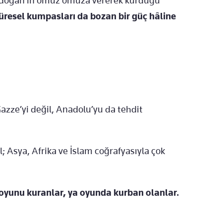
Erdoğan'ın omuz omuza vererek kurduğu
üresel kumpasları da bozan bir güç hâline
Gazze’yi değil, Anadolu’yu da tehdit
l; Asya, Afrika ve İslam coğrafyasıyla çok
oyunu kuranlar, ya oyunda kurban olanlar.