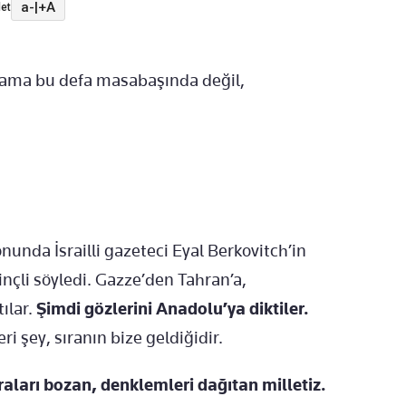
a-
|
+A
et
, ama bu defa masabaşında değil,
onunda İsrailli gazeteci Eyal Berkovitch’in
linçli söyledi. Gazze’den Tahran’a,
ılar.
Şimdi gözlerini Anadolu’ya diktiler.
ri şey, sıranın bize geldiğidir.
ıraları bozan, denklemleri dağıtan milletiz.