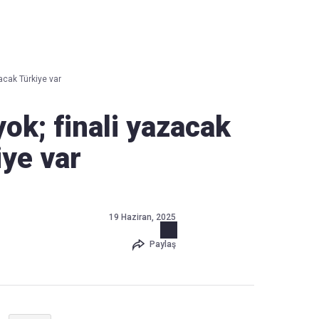
Haber Verin
Editör masamıza bilgi ve materyal
zacak Türkiye var
göndermek için
tıklayın
yok; finali yazacak
iye var
19 Haziran, 2025
Paylaş