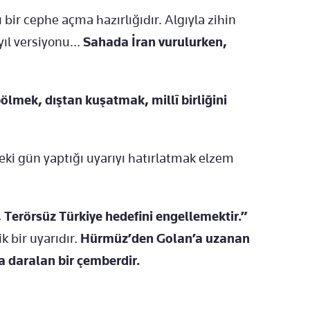
ir cephe açma hazırlığıdır. Algıyla zihin
üzyıl versiyonu…
Sahada İran vurulurken,
bölmek, dıştan kuşatmak, millî birliğini
ki gün yaptığı uyarıyı hatırlatmak elzem
 Terörsüz Türkiye hedefini engellemektir.”
k bir uyarıdır.
Hürmüz’den Golan’a uzanan
da daralan bir çemberdir.