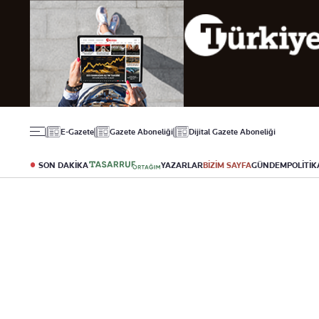
Gündem
Ekonomi
Spor
Politika
Borsa
Futbol
Eğitim
Altın
Puan Durumu
Döviz
Fikstür
Hisse Senedi
Şampiyonlar Ligi
Kripto Para
Avrupa Ligi
Emlak
Basketbol
E-Gazete
Gazete Aboneliği
Dijital Gazete Aboneliği
T-Otomobil
Turizm
SON DAKİKA
YAZARLAR
BİZİM SAYFA
GÜNDEM
POLİTİK
Yazarlar
Diğer Kategoriler
Kurumsal
Bugünün Yazarları
Magazin
Hakkımızda
Tüm Yazarlar
Teknoloji
İletişim
Resmî Ilanlar
Künye
Haberler
Gazete Aboneliği
Foto Haber
Danışma Telefonları
Video Galeri
Yasal
Reklam Ver