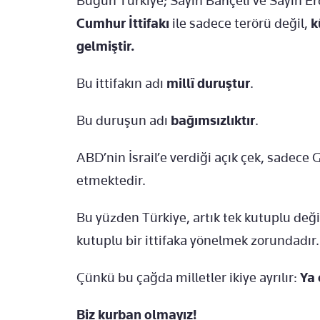
Bugün Türkiye; Sayın Bahçeli ve Sayın 
Cumhur İttifakı
ile sadece terörü değil,
k
gelmiştir.
Bu ittifakın adı
millî duruştur
.
Bu duruşun adı
bağımsızlıktır
.
ABD’nin İsrail’e verdiği açık çek, sadece 
etmektedir.
Bu yüzden Türkiye, artık tek kutuplu deği
kutuplu bir ittifaka yönelmek zorundadır.
Çünkü bu çağda milletler ikiye ayrılır:
Ya 
Biz kurban olmayız!