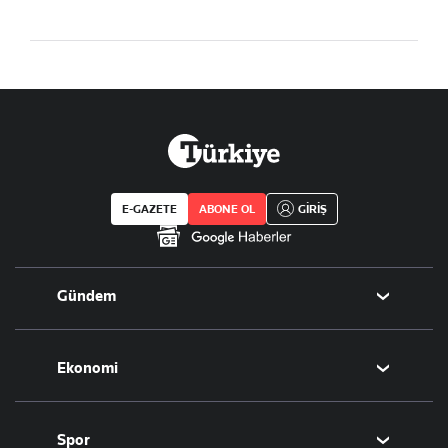
E-GAZETE
ABONE OL
GİRİŞ
Gündem
Politika
Ekonomi
Eğitim
Borsa
Spor
Altın