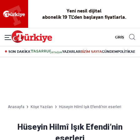
Yeni nesil dijital
abonelik 19 TL’den başlayan fiyatlarla.
GİRİŞ
SON DAKİKA
YAZARLAR
BİZİM SAYFA
GÜNDEM
POLİTİKA
EK
Anasayfa
Köşe Yazıları
Hüseyin Hilmî Işık Efendi’nin eserleri
Hüseyin Hilmî Işık Efendi’nin
eserleri