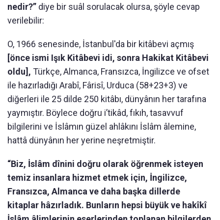
nedir?”
diye bir suâl sorulacak olursa, şöyle cevap
verilebilir:
O, 1966 senesinde, İstanbul'da bir kitâbevi açmış
[önce ismi Işık Kitâbevi idi, sonra Hakikat Kitâbevi
oldu],
Türkçe, Almanca, Fransızca, İngilizce ve ofset
ile hazırladığı Arabî, Fârisî, Urduca (58+23+3) ve
diğerleri ile 25 dilde 250 kitâbı, dünyânın her tarafına
yaymıştır. Böylece doğru i’tikâd, fıkıh, tasavvuf
bilgilerini ve İslâmın güzel ahlâkını İslâm âlemine,
hattâ dünyânın her yerine neşretmiştir.
“B
iz,
İslâm dînini doğru olarak öğrenmek isteyen
temiz insanlara hizmet etmek için, İngilizce,
Fransızca, Almanca ve daha başka dillerde
kitaplar hâzırladık.
Bunların hepsi büyük ve hakîkî
İslâm âlimlerinin eserlerinden toplanan bilgilerden