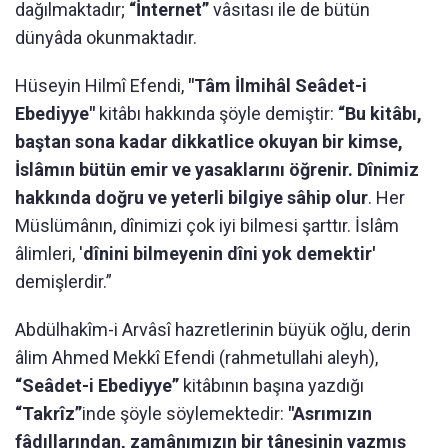
dağılmaktadır;
“İnternet”
vâsıtası ile de bütün
dünyâda okunmaktadır.
Hüseyin Hilmî Efendi,
"Tâm İlmihâl Seâdet-i
Ebediyye"
kitâbı hakkında şöyle demiştir:
“
Bu kitâbı,
baştan sona kadar dikkatlice okuyan bir kimse,
İslâmın bütün emir ve yasaklarını öğrenir. Dînimiz
hakkında doğru ve yeterli bilgiye sâhip olur
. Her
Müslümânın, dînimizi çok iyi bilmesi şarttır. İslâm
âlimleri, '
dînini bilmeyenin dîni yok demektir'
demişlerdir.”
Abdülhakîm-i Arvâsî hazretlerinin büyük oğlu, derin
âlim Ahmed Mekkî Efendi (rahmetullahi aleyh),
“Seâdet-i Ebediyye”
kitâbının başına yazdığı
“Takrîz”
inde şöyle söylemektedir:
"Asrımızın
fâdıllarından, zamânımızın bir tânesinin yazmış