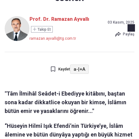
Prof. Dr. Ramazan Ayvallı
03 Kasım, 2025
Takip Et
Paylaş
ramazan.ayvalli@tg.com.tr
a-
|
+A
Kaydet
"Tâm İlmihâl Seâdet-i Ebediyye kitâbını, baştan
sona kadar dikkatlice okuyan bir kimse, İslâmın
bütün emir ve yasaklarını öğrenir..."
“Hüseyin Hilmî Işık Efendi’nin Türkiye’ye, İslâm
âlemine ve bütün dünyâya yaptığı en büyük hizmet