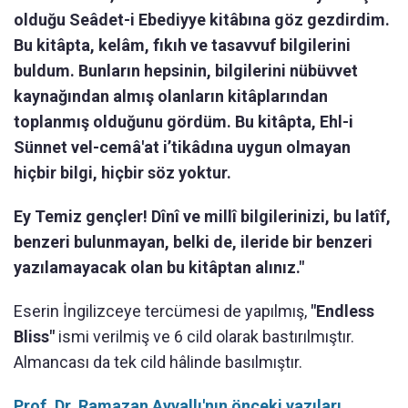
olduğu Seâdet-i Ebediyye kitâbına göz gezdirdim.
Bu kitâpta, kelâm, fıkıh ve tasavvuf bilgilerini
buldum. Bunların hepsinin, bilgilerini nübüvvet
kaynağından almış olanların kitâplarından
toplanmış olduğunu gördüm. Bu kitâpta, Ehl-i
Sünnet vel-cemâ'at i’tikâdına uygun olmayan
hiçbir bilgi, hiçbir söz yoktur.
Ey Temiz gençler! Dînî ve millî bilgilerinizi, bu latîf,
benzeri bulunmayan, belki de, ileride bir benzeri
yazılamayacak olan bu kitâptan alınız."
Eserin İngilizceye tercümesi de yapılmış,
"Endless
Bliss"
ismi verilmiş ve 6 cild olarak bastırılmıştır.
Almancası da tek cild hâlinde basılmıştır.
Prof. Dr. Ramazan Ayvallı'nın önceki yazıları...