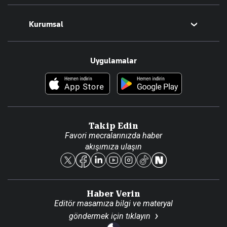
Magazin
Kurumsal
Teknoloji
Resmî Ilanlar
Hakkımızda
Uygulamalar
Haberler
İletişim
Foto Haber
Künye
Video Galeri
Gazete Aboneliği
Danışma Telefonları
Takip Edin
Favori mecralarınızda haber
Yasal
akışımıza ulaşın
Reklam Ver
Haber Verin
Editör masamıza bilgi ve materyal
göndermek için
tıklayın