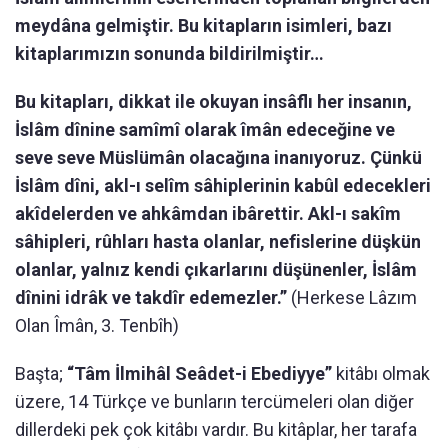
meydâna gelmiştir. Bu kitapların isimleri, bazı
kitaplarımızın sonunda bildirilmiştir…
Bu kitapları, dikkat ile okuyan insâflı her insanın,
İslâm dînine samîmî olarak îmân edeceğine ve
seve seve Müslümân olacağına inanıyoruz. Çünkü
İslâm dîni, akl-ı selîm sâhiplerinin kabûl edecekleri
akîdelerden ve ahkâmdan ibârettir. Akl-ı sakîm
sâhipleri, rûhları hasta olanlar, nefislerine düşkün
olanlar, yalnız kendi çıkarlarını düşünenler, İslâm
dînini idrâk ve takdîr edemezler.”
(Herkese Lâzım
Olan Îmân, 3. Tenbîh)
Başta;
“Tâm İlmihâl Seâdet-i Ebediyye”
kitâbı olmak
üzere, 14 Türkçe ve bunların tercümeleri olan diğer
dillerdeki pek çok kitâbı vardır. Bu kitâplar, her tarafa