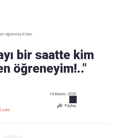
Haber Verin
Editör masamıza bilgi ve materyal göndermek için
tıklayın
im öğrenmiş ki ben ...
yı bir saatte kim
en öğreneyim!.."
14 Kasım, 2025
Paylaş
il.com