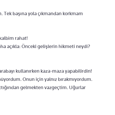
m. Tek başına yola çıkmandan korkmam
 kalbim rahat!
ha açıkla: Önceki gelişlerin hikmeti neydi?
arabayı kullanırken kaza-maza yapabilirdin!
şünüyordum. Onun için yalnız bırakmıyordum.
rttığından gelmekten vazgeçtim. Uğurlar