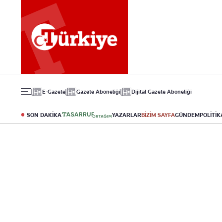
Gündem
Ekonomi
Spor
Politika
Borsa
Futbol
Eğitim
Altın
Puan Durumu
Döviz
Fikstür
Hisse Senedi
Şampiyonlar Ligi
Kripto Para
Avrupa Ligi
Emlak
Basketbol
E-Gazete
Gazete Aboneliği
Dijital Gazete Aboneliği
T-Otomobil
Turizm
SON DAKİKA
YAZARLAR
BİZİM SAYFA
GÜNDEM
POLİTİK
Yazarlar
Diğer Kategoriler
Kurumsal
Bugünün Yazarları
Magazin
Hakkımızda
Tüm Yazarlar
Teknoloji
İletişim
Resmî Ilanlar
Künye
Haberler
Gazete Aboneliği
Foto Haber
Danışma Telefonla
Video Galeri
Yasal
Reklam Ver