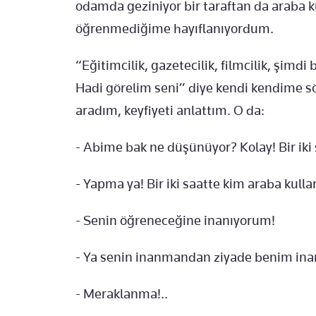
odamda geziniyor bir taraftan da araba k
öğrenmediğime hayıflanıyordum.
“Eğitimcilik, gazetecilik, filmcilik, şimd
Hadi görelim seni” diye kendi kendime s
aradım, keyfiyeti anlattım. O da:
- Abime bak ne düşünüyor? Kolay! Bir iki s
- Yapma ya! Bir iki saatte kim araba kul
- Senin öğreneceğine inanıyorum!
- Ya senin inanmandan ziyade benim i
- Meraklanma!..