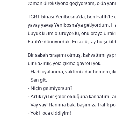
zaman direksiyona geçiyorsam, o da yan
TGRT binası Yenibosna’da, ben Fatih’te
yavaş yavaş Yenibosna’ya geliyordum. Ha
büyük kızım oturuyordu, onu oraya bırakıy
Fatih’e dönüyorduk. En az üç ay bu şekild
Bir sabah tıraşımı olmuş, kahvaltımı ya
bir hazırlık, yola çıkma gayreti yok.
- Hadi oyalanma, vaktimiz dar hemen çı
- Sen git.
- Niçin gelmiyorsun?
- Artık iyi bir şoför olduğuna kanaatim t
- Vay vay! Hanıma bak, başımıza trafik poli
- Yok Hoca ciddiyim!