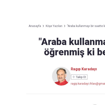
Takip Edin
Favori mecralarınızda haber akışımıza ulaşın
Anasayfa
Köşe Yazıları
"Araba kullanmayı bir saatte k
"Araba kullanma
öğrenmiş ki b
Ragıp Karadayı
Takip Et
ragip.karadayi.ihlas@gma