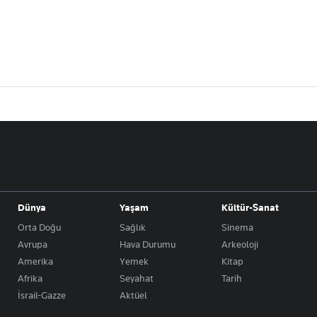
Dünya
Yaşam
Kültür-Sanat
Orta Doğu
Sağlık
Sinema
Avrupa
Hava Durumu
Arkeoloji
Amerika
Yemek
Kitap
Afrika
Seyahat
Tarih
İsrail-Gazze
Aktüel