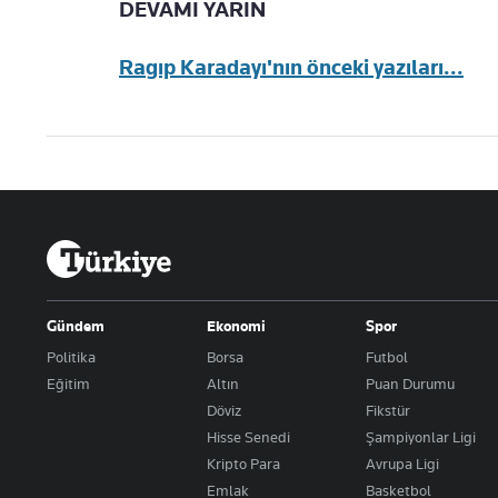
DEVAMI YARIN
Ragıp Karadayı'nın önceki yazıları...
Gündem
Ekonomi
Spor
Politika
Borsa
Futbol
Eğitim
Altın
Puan Durumu
Döviz
Fikstür
Hisse Senedi
Şampiyonlar Ligi
Kripto Para
Avrupa Ligi
Emlak
Basketbol