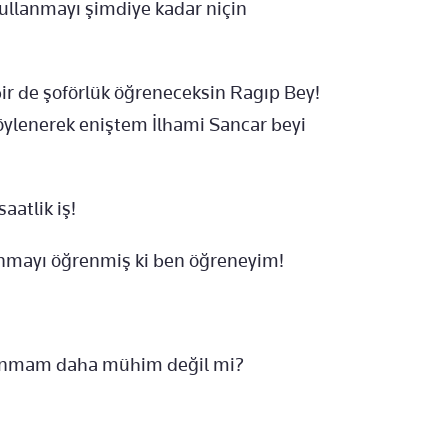
ullanmayı şimdiye kadar niçin
i bir de şoförlük öğreneceksin Ragıp Bey!
öylenerek eniştem İlhami Sancar beyi
aatlik iş!
lanmayı öğrenmiş ki ben öğreneyim!
nanmam daha mühim değil mi?