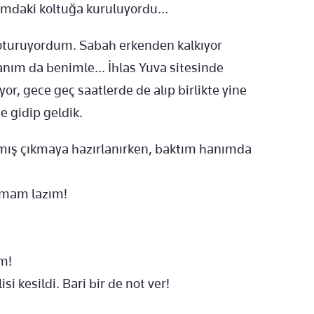
ımdaki koltuğa kuruluyordu…
 oturuyordum. Sabah erkenden kalkıyor
nım da benimle... İhlas Yuva sitesinde
or, gece geç saatlerde de alıp birlikte yine
e gidip geldik.
pmış çıkmaya hazırlanırken, baktım hanımda
kmam lazım!
am!
si kesildi. Bari bir de not ver!