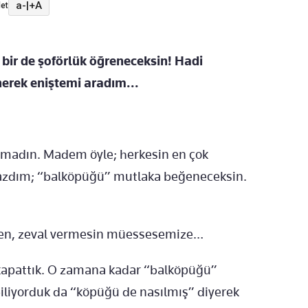
a-
|
+A
et
di bir de şoförlük öğreneceksin! Hadi
nerek eniştemi aradım...
şırtmadın. Madem öyle; herkesin en çok
 yazdım; “balköpüğü” mutlaka beğeneceksin.
zden, zeval vermesin müessesemize…
u kapattık. O zamana kadar “balköpüğü”
iliyorduk da “köpüğü de nasılmış” diyerek