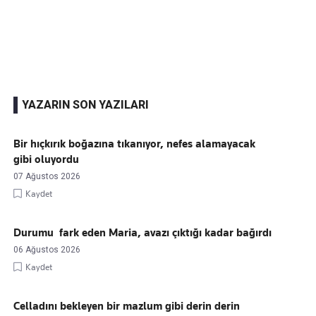
Kaçırmayın
Ücretsiz üye olun, gündemi şekillendiren gelişmeleri önce siz duyun
YAZARIN SON YAZILARI
Bir hıçkırık boğazına tıkanıyor, nefes alamayacak
gibi oluyordu
07 Ağustos 2026
Kaydet
Durumu fark eden Maria, avazı çıktığı kadar bağırdı
06 Ağustos 2026
Kaydet
Celladını bekleyen bir mazlum gibi derin derin