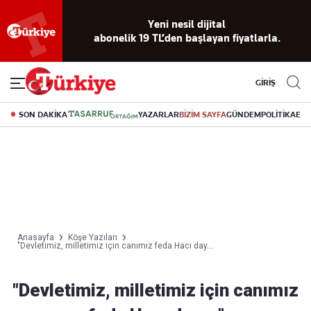
Yeni nesil dijital
abonelik 19 TL’den başlayan fiyatlarla.
GİRİŞ
SON DAKİKA
YAZARLAR
BİZİM SAYFA
GÜNDEM
POLİTİKA
EK
Anasayfa
Köşe Yazıları
"Devletimiz, milletimiz için canımız feda Hacı day...
"Devletimiz, milletimiz için canımız