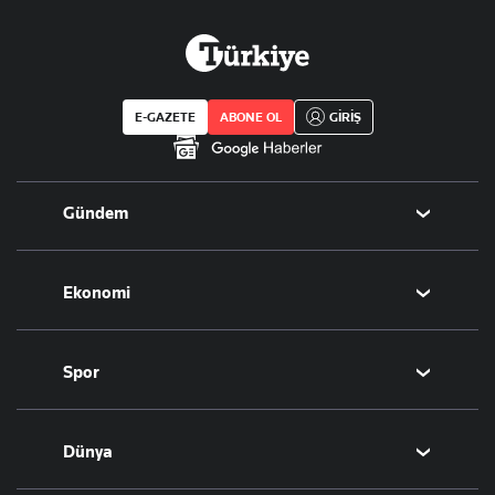
E-GAZETE
ABONE OL
GİRİŞ
Gündem
Politika
Ekonomi
Eğitim
Borsa
Spor
Altın
Döviz
Futbol
Dünya
Hisse Senedi
Puan Durumu