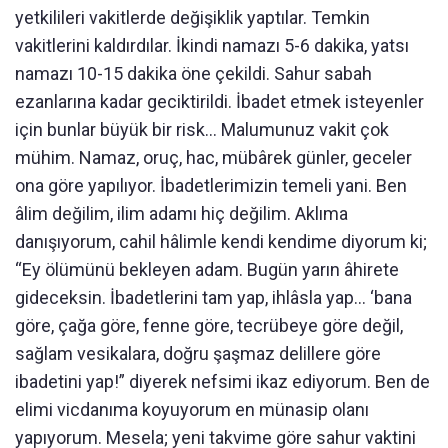
yetkilileri vakitlerde değişiklik yaptılar. Temkin
vakitlerini kaldırdılar. İkindi namazı 5-6 dakika, yatsı
namazı 10-15 dakika öne çekildi. Sahur sabah
ezanlarına kadar geciktirildi. İbadet etmek isteyenler
için bunlar büyük bir risk… Malumunuz vakit çok
mühim. Namaz, oruç, hac, mübârek günler, geceler
ona göre yapılıyor. İbadetlerimizin temeli yani. Ben
âlim değilim, ilim adamı hiç değilim. Aklıma
danışıyorum, cahil hâlimle kendi kendime diyorum ki;
“Ey ölümünü bekleyen adam. Bugün yarın âhirete
gideceksin. İbadetlerini tam yap, ihlâsla yap… ‘bana
göre, çağa göre, fenne göre, tecrübeye göre değil,
sağlam vesikalara, doğru şaşmaz delillere göre
ibadetini yap!” diyerek nefsimi ikaz ediyorum. Ben de
elimi vicdanıma koyuyorum en münasip olanı
yapıyorum. Mesela; yeni takvime göre sahur vaktini