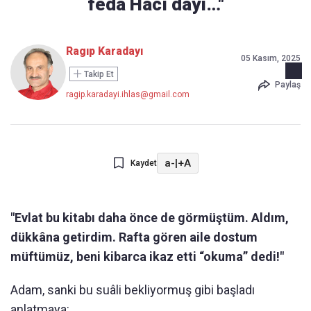
feda Hacı dayı…"
Ragıp Karadayı
05 Kasım, 2025
Takip Et
Paylaş
ragip.karadayi.ihlas@gmail.com
a-
|
+A
Kaydet
"Evlat bu kitabı daha önce de görmüştüm. Aldım,
dükkâna getirdim. Rafta gören aile dostum
müftümüz, beni kibarca ikaz etti “okuma” dedi!"
Adam, sanki bu suâli bekliyormuş gibi başladı
anlatmaya: