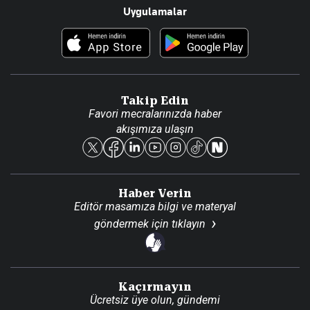
Uygulamalar
Haberler
İletişim
Foto Haber
Künye
Video Galeri
Gazete Aboneliği
Danışma Telefonları
Takip Edin
Favori mecralarınızda haber
Yasal
akışımıza ulaşın
Reklam Ver
Haber Verin
Editör masamıza bilgi ve materyal
göndermek için
tıklayın
Kaçırmayın
Ücretsiz üye olun, gündemi