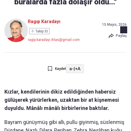
buralarda fazla dolaşır oldu..."
Ragıp Karadayı
15 Mayıs, 2026
Takip Et
Paylaş
ragip.karadayi.ihlas@gmail.com
a-
|
+A
Kaydet
Kızlar, kendilerinin dikiz edildiğinden habersiz
gülüşerek yürürlerken, uzaktan bir at kişnemesi
duyuldu. Mânâlı mânâlı birbirlerine baktılar.
Bayram günüymüş gibi allı, pullu giyinmiş, süslenmiş
Dürdane, Nazlı, Dilara, Perihan, Zehra, Neslihan kuğu