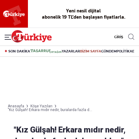
Yeni nesil dijital
abonelik 19 TL’den başlayan fiyatlarla.
GİRİŞ
SON DAKİKA
YAZARLAR
BİZİM SAYFA
GÜNDEM
POLİTİKA
EK
Anasayfa
Köşe Yazıları
"Kız Gülşah! Erkara mıdır nedir, buralarda fazla d...
"Kız Gülşah! Erkara mıdır nedir,