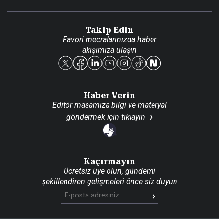
Video Galeri
Gazete Aboneliği
Danışma Telefonları
Takip Edin
Favori mecralarınızda haber
Yasal
akışımıza ulaşın
Reklam Ver
Haber Verin
Editör masamıza bilgi ve materyal
göndermek için
tıklayın
Kaçırmayın
Ücretsiz üye olun, gündemi
şekillendiren gelişmeleri önce siz duyun