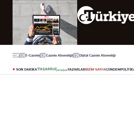
Gündem
Ekonomi
Spor
Politika
Borsa
Futbol
Eğitim
Altın
Puan Durumu
Döviz
Fikstür
Hisse Senedi
Şampiyonlar Ligi
Kripto Para
Avrupa Ligi
Emlak
Basketbol
E-Gazete
Gazete Aboneliği
Dijital Gazete Aboneliği
T-Otomobil
Turizm
SON DAKİKA
YAZARLAR
BİZİM SAYFA
GÜNDEM
POLİTİK
Yazarlar
Diğer Kategoriler
Kurumsal
Bugünün Yazarları
Magazin
Hakkımızda
Tüm Yazarlar
Teknoloji
İletişim
Resmî Ilanlar
Künye
Haberler
Gazete Aboneliği
Foto Haber
Danışma Telefonla
Video Galeri
Yasal
Reklam Ver