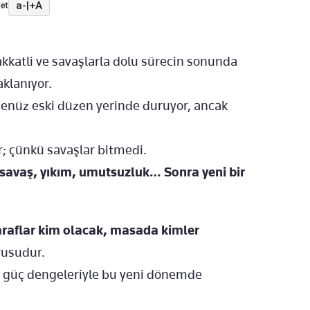
a-
|
+A
et
kkatli ve savaşlarla dolu sürecin sonunda
aklanıyor.
 Henüz eski düzen yerinde duruyor, ancak
; çünkü savaşlar bitmedi.
savaş, yıkım, umutsuzluk… Sonra yeni bir
raflar kim olacak, masada kimler
rusudur.
üm güç dengeleriyle bu yeni dönemde