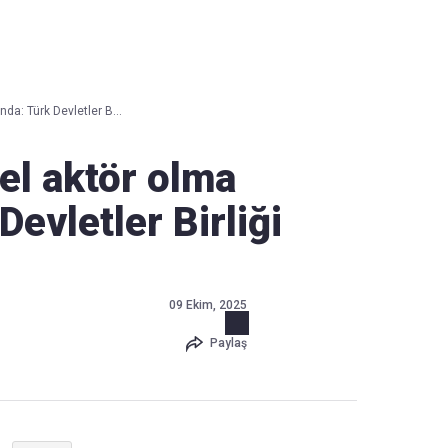
Haber Verin
Editör masamıza bilgi ve materyal göndermek için
tıklayın
da: Türk Devletler B...
el aktör olma
Devletler Birliği
09 Ekim, 2025
Paylaş