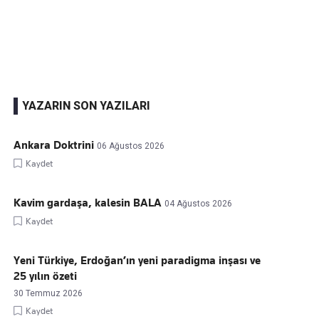
Kaçırmayın
Ücretsiz üye olun, gündemi şekillendiren gelişmeleri önce siz duyun
YAZARIN SON YAZILARI
Ankara Doktrini
06 Ağustos 2026
Kaydet
Kavim gardaşa, kalesin BALA
04 Ağustos 2026
Kaydet
Yeni Türkiye, Erdoğan’ın yeni paradigma inşası ve
25 yılın özeti
30 Temmuz 2026
Kaydet