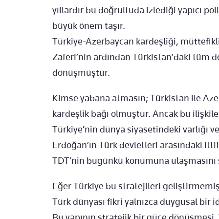
yıllardır bu doğrultuda izlediği yapıcı pol
büyük önem taşır.
Türkiye-Azerbaycan kardeşliği, müttefikl
Zaferi’nin ardından Türkistan’daki tüm de
dönüşmüştür.
Kimse yabana atmasın; Türkistan ile Aze
kardeşlik bağı olmuştur. Ancak bu ilişkiler
Türkiye’nin dünya siyasetindeki varlığı ve 
Erdoğan’ın Türk devletleri arasındaki itti
TDT’nin bugünkü konumuna ulaşmasını s
Eğer Türkiye bu stratejileri geliştirmemi
Türk dünyası fikri yalnızca duygusal bir id
Bu yapının stratejik bir güce dönüşmesi,