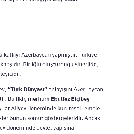
lü katkıyı Azerbaycan yapmıştır. Türkiye-
 taşıdır. Birliğin oluşturduğu sinerjide,
leyicidir.
yev,
“Türk Dünyası”
anlayışını Azerbaycan
tir. Bu fikir, merhum
Ebulfez Elçibey
aydar Aliyev döneminde kurumsal temele
jeler bunun somut göstergeleridir. Ancak
iyev döneminde devlet yapısına