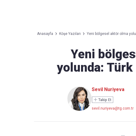
Takip Edin
Favori mecralarınızda haber akışımıza ulaşın
Anasayfa
Köşe Yazıları
Yeni bölgesel aktör olma yolun
Yeni bölges
yolunda: Türk 
Sevil Nuriyeva
Takip Et
sevil.nuriyeva@tg.com.tr