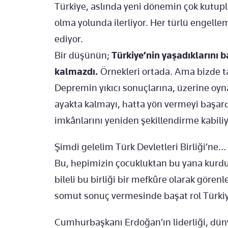
Türkiye, aslında yeni dönemin çok kutupl
olma yolunda ilerliyor. Her türlü engell
ediyor.
Bir düşünün;
Türkiye’nin yaşadıklarını b
kalmazdı.
Örnekleri ortada. Ama bizde t
Depremin yıkıcı sonuçlarına, üzerine oy
ayakta kalmayı, hatta yön vermeyi başardı
imkânlarını yeniden şekillendirme kabiliy
Şimdi gelelim Türk Devletleri Birliği’ne…
Bu, hepimizin çocukluktan bu yana kurdu
bileli bu birliği bir mefkûre olarak gör
somut sonuç vermesinde başat rol Türkiye
Cumhurbaşkanı Erdoğan’ın liderliği, düny