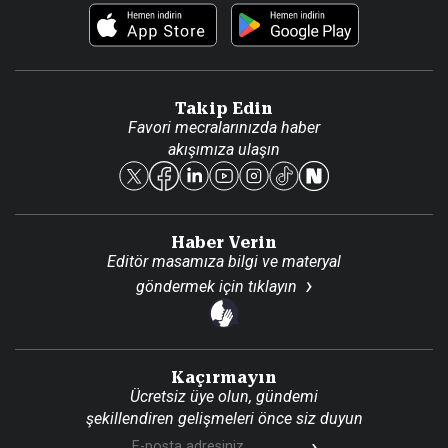
Foto Haber
Künye
Video Galeri
Gazete Aboneliği
Danışma Telefonları
Takip Edin
Favori mecralarınızda haber
Yasal
akışımıza ulaşın
Reklam Ver
Haber Verin
Editör masamıza bilgi ve materyal
göndermek için
tıklayın
Kaçırmayın
Ücretsiz üye olun, gündemi
şekillendiren gelişmeleri önce siz duyun