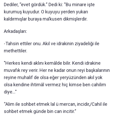
Dediler, “evet gördük.” Dedi ki: “Bu minare işte
kurumuş kuyudur. O kuyuyu yerden yukarı
kaldırmışlar buraya ma’kusen dikmişlerdir.
Arkadaşları:
-Tahsin ettiler onu. Akıl ve idrakinin ziyadeliği ile
methettiler.
"Herkes kendi aklını kemâlde bilir. Kendi idrakine
muvafık rey verir. Her ne kadar onun reyi başkalarının
reyine muhalif de olsa eğer yeryüzünden akıl yok
olsa kendine ihtimâl vermez hiç kimse ben cahilim
diye..."
“Alim ile sohbet etmek lal ü mercan, incidir,/Cahil ile
sohbet etmek günde bin can incitir.”