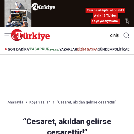
Yeni nesil dijital abonelik!
Aylık 19 TL’ den
başlayan fiyatlarla.
GİRİŞ
SON DAKİKA
YAZARLAR
BİZİM SAYFA
GÜNDEM
POLİTİKA
EK
Anasayfa
Köşe Yazıları
“Cesaret, akıldan gelirse cesarettir!”
“Cesaret, akıldan gelirse
cesarettir!”