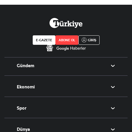
E-GAZETE
ABONE OL
GİRİŞ
Gündem
Politika
Ekonomi
Eğitim
Borsa
Spor
Altın
Döviz
Futbol
Dünya
Hisse Senedi
Puan Durumu