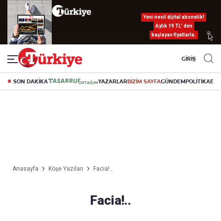
Yeni nesil dijital abonelik!
Aylık 19 TL’ den
başlayan fiyatlarla.
GİRİŞ
SON DAKİKA
YAZARLAR
BİZİM SAYFA
GÜNDEM
POLİTİKA
EK
Anasayfa
Köşe Yazıları
Facia!..
Facia!..