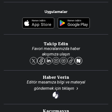
Resmî Ilanlar
Hakkımızda
Uygulamalar
Haberler
İletişim
Foto Haber
Künye
Video Galeri
Gazete Aboneliği
Danışma Telefonları
Takip Edin
Favori mecralarınızda haber
Yasal
akışımıza ulaşın
Reklam Ver
Haber Verin
Editör masamıza bilgi ve materyal
göndermek için
tıklayın
Kaçırmayın