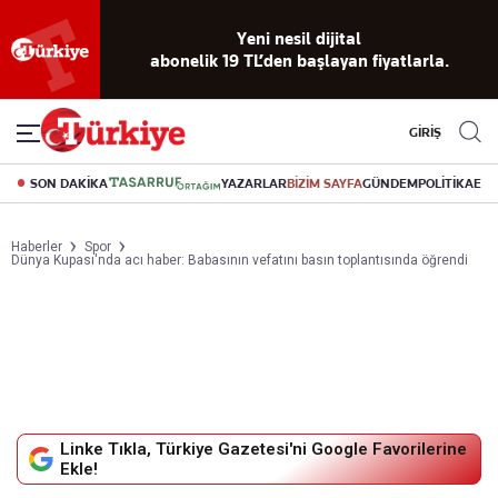
Yeni nesil dijital
abonelik 19 TL’den başlayan fiyatlarla.
GİRİŞ
SON DAKİKA
YAZARLAR
BİZİM SAYFA
GÜNDEM
POLİTİKA
EK
Haberler
Spor
Dünya Kupası'nda acı haber: Babasının vefatını basın toplantısında öğrendi
Linke Tıkla, Türkiye Gazetesi'ni Google Favorilerine
Ekle!