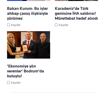
Bakan Kurum: Bu işler
Karadeniz'de Türk
ahbap çavuş ilişkisiyle
gemisine İHA saldırısı!
yürümez
Mürettebat hedef alındı
Kaydet
Kaydet
'Ekonomiye yön
verenler' Bodrum'da
buluştu!
Kaydet