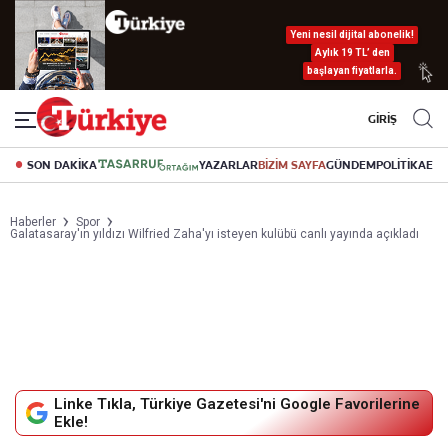
Yeni nesil dijital abonelik!
Aylık 19 TL’ den
başlayan fiyatlarla.
GİRİŞ
SON DAKİKA
YAZARLAR
BİZİM SAYFA
GÜNDEM
POLİTİKA
EK
Haberler
Spor
Galatasaray'ın yıldızı Wilfried Zaha'yı isteyen kulübü canlı yayında açıkladı
Linke Tıkla, Türkiye Gazetesi'ni Google Favorilerine
Ekle!