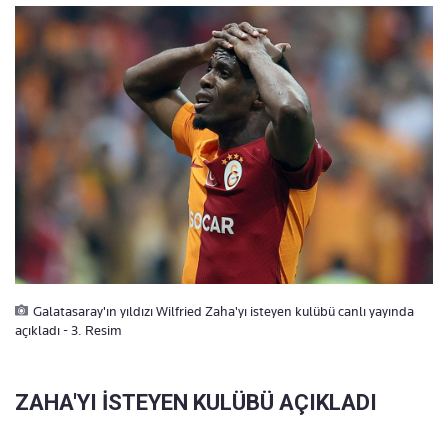
Galatasaray'ın yıldızı Wilfried Zaha'yı isteyen kulübü canlı yayında
açıkladı - 3. Resim
ZAHA'YI İSTEYEN KULÜBÜ AÇIKLADI