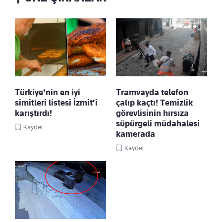
Türkiye'nin en iyi
Tramvayda telefon
simitleri listesi İzmit’i
çalıp kaçtı! Temizlik
karıştırdı!
görevlisinin hırsıza
süpürgeli müdahalesi
Kaydet
kamerada
Kaydet