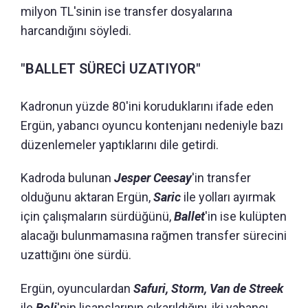
milyon TL'sinin ise transfer dosyalarına
harcandığını söyledi.
"BALLET SÜRECİ UZATIYOR"
Kadronun yüzde 80'ini koruduklarını ifade eden
Ergün, yabancı oyuncu kontenjanı nedeniyle bazı
düzenlemeler yaptıklarını dile getirdi.
Kadroda bulunan
Jesper Ceesay
'in transfer
olduğunu aktaran Ergün,
Saric
ile yolları ayırmak
için çalışmaların sürdüğünü,
Ballet
'in ise kulüpten
alacağı bulunmamasına rağmen transfer sürecini
uzattığını öne sürdü.
Ergün, oyunculardan
Safuri, Storm, Van de Streek
ile
Boli
'nin lisanslarının çıkarıldığını, iki yabancı