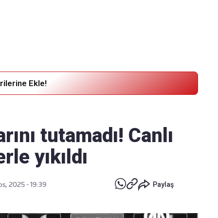
Haber Verin
Editör masamıza bilgi ve materyal göndermek için
tıklayın
ilerine Ekle!
rını tutamadı! Canlı
rle yıkıldı
s, 2025 - 19:39
Paylaş