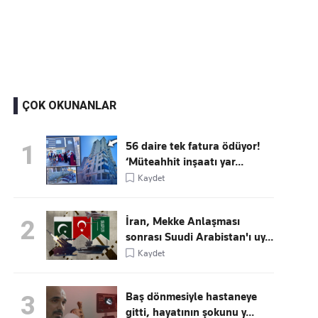
Kaçırmayın
Ücretsiz üye olun, gündemi şekillendiren gelişmeleri önce siz duyun
ÇOK OKUNANLAR
56 daire tek fatura ödüyor!
1
‘Müteahhit inşaatı yar...
Kaydet
İran, Mekke Anlaşması
2
sonrası Suudi Arabistan'ı uy...
Kaydet
Baş dönmesiyle hastaneye
3
gitti, hayatının şokunu y...