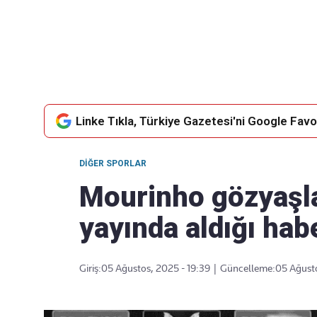
Takip Edin
Favori mecralarınızda haber akışımıza ulaşın
Linke Tıkla, Türkiye Gazetesi'ni Google Favor
DIĞER SPORLAR
Mourinho gözyaşla
yayında aldığı habe
Giriş:
05 Ağustos, 2025 - 19:39
|
Güncelleme:
05 Ağusto