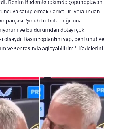
erdi. Benim ifademle takımda çöpü toplayan
 oyuncuya sahip olmak harikadır. Vefatından
r parçası. Şimdi futbola değil ona
anıyorum ve bu durumdan dolayı çok
lsaydı 'Basın toplantını yap, beni unut ve
ım ve sonrasında ağlayabilirim." ifadelerini