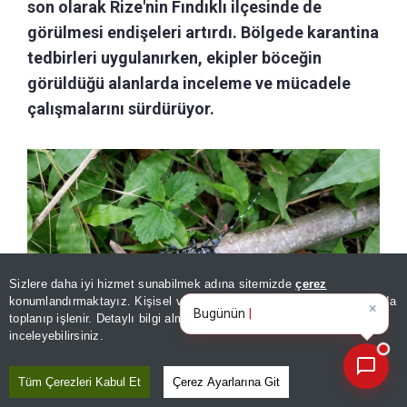
son olarak Rize'nin Fındıklı ilçesinde de
görülmesi endişeleri artırdı. Bölgede karantina
tedbirleri uygulanırken, ekipler böceğin
görüldüğü alanlarda inceleme ve mücadele
çalışmalarını sürdürüyor.
Sizlere daha iyi hizmet sunabilmek adına sitemizde
çerez
×
Bugünün öne çıkan manşetleri
konumlandırmaktayız. Kişisel verileriniz, KVKK ve GDPR kapsamında
ve gelişmeleri neler?
|
toplanıp işlenir. Detaylı bilgi almak için
Aydınlatma Metnimizi
📰
Son 30 güne ait haberleri, spor gelişmelerini veya yazar yazılarını sorgulayabilirsiniz.
inceleyebilirsiniz.
'Drakula' böceği Karadeniz'de yayılıyor, fındığı tehdit ediyor! Bir
Tüm Çerezleri Kabul Et
Çerez Ayarlarına Git
kentte karantina başlatıldı