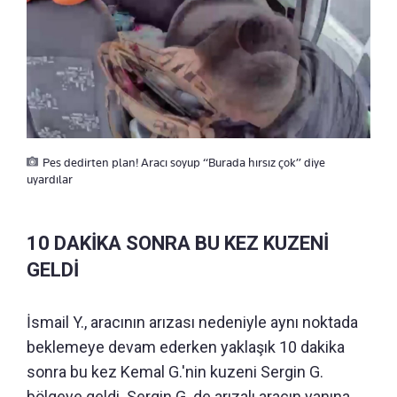
Pes dedirten plan! Aracı soyup “Burada hırsız çok” diye
uyardılar
10 DAKİKA SONRA BU KEZ KUZENİ
GELDİ
İsmail Y., aracının arızası nedeniyle aynı noktada
beklemeye devam ederken yaklaşık 10 dakika
sonra bu kez Kemal G.'nin kuzeni Sergin G.
bölgeye geldi. Sergin G. de arızalı aracın yanına