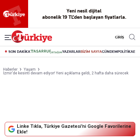
Reklamsız
56 yıllık
Akıllı haber
Eski gazeteleri
Yazarlarla
okuma
dijital arşiv
asistanı
indirme
canlı soru
deneyimi
cevap
GİRİŞ
SON DAKİKA
YAZARLAR
BİZİM SAYFA
GÜNDEM
POLİTİKA
EK
Haberler
Yaşam
İzmir'de kesinti devam ediyor! Yeni açıklama geldi, 2 hafta daha sürecek
Linke Tıkla, Türkiye Gazetesi'ni Google Favorilerine
Ekle!