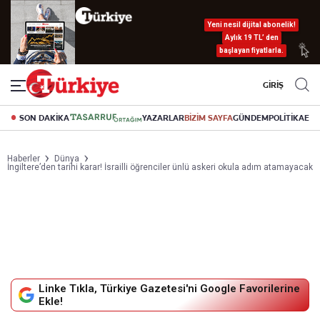
Yeni nesil dijital abonelik!
Aylık 19 TL’ den
başlayan fiyatlarla.
GİRİŞ
SON DAKİKA
YAZARLAR
BİZİM SAYFA
GÜNDEM
POLİTİKA
EK
Haberler
Dünya
İngiltere’den tarihi karar! İsrailli öğrenciler ünlü askeri okula adım atamayacak
Linke Tıkla, Türkiye Gazetesi'ni Google Favorilerine
Ekle!