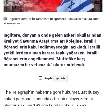
Ingiltere’den tarihi karar! Israilli ögrenciler ünlü askeri okula adim
atamayacak
İngiltere, dünyanın önde gelen askeri okullarından
Kraliyet Savunma Araştırmaları Kolejine, İsrailli
öğrencilerin kabul edilmeyeceğini açıkladı. İsrailli
yetkililerden alınan karara tepki yağarken, İsrailli
öğrencilerin engellenmesi ''Müttefike karşı
onursuzca bir vefasızlık." olarak nitelendi.
a-
|
+A
Kaydet
The Telegraph'ın haberine göre hükümet, üst düzey
askeri personel arasında ortak bir anlayış zemini
oluşturmak için 1927'de kurulan okula ilk kez