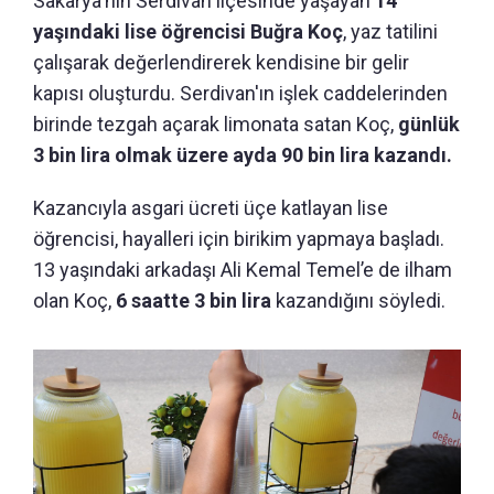
Sakarya'nın Serdivan ilçesinde yaşayan
14
yaşındaki lise öğrencisi Buğra Koç
, yaz tatilini
çalışarak değerlendirerek kendisine bir gelir
kapısı oluşturdu. Serdivan'ın işlek caddelerinden
birinde tezgah açarak limonata satan Koç,
günlük
3 bin lira olmak üzere ayda 90 bin lira kazandı.
Kazancıyla asgari ücreti üçe katlayan lise
öğrencisi, hayalleri için birikim yapmaya başladı.
13 yaşındaki arkadaşı Ali Kemal Temel’e de ilham
olan Koç,
6 saatte 3 bin lira
kazandığını söyledi.