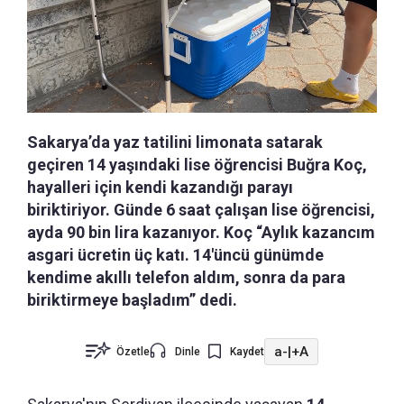
Sakarya’da yaz tatilini limonata satarak
geçiren 14 yaşındaki lise öğrencisi Buğra Koç,
hayalleri için kendi kazandığı parayı
biriktiriyor. Günde 6 saat çalışan lise öğrencisi,
ayda 90 bin lira kazanıyor. Koç “Aylık kazancım
asgari ücretin üç katı. 14'üncü günümde
kendime akıllı telefon aldım, sonra da para
biriktirmeye başladım” dedi.
a-
|
+A
Özetle
Dinle
Kaydet