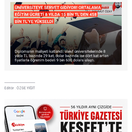
Editör :
ÖZGE YİĞİT