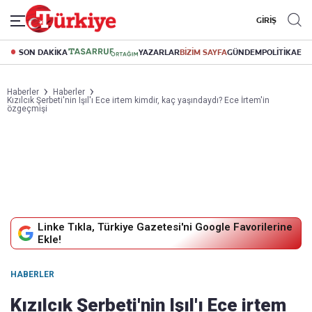
GİRİŞ
SON DAKİKA
YAZARLAR
BİZİM SAYFA
GÜNDEM
POLİTİKA
EK
Haberler
Haberler
Kızılcık Şerbeti'nin Işıl'ı Ece irtem kimdir, kaç yaşındaydı? Ece İrtem'in
özgeçmişi
Linke Tıkla, Türkiye Gazetesi'ni Google Favorilerine
Ekle!
HABERLER
Kızılcık Şerbeti'nin Işıl'ı Ece irtem