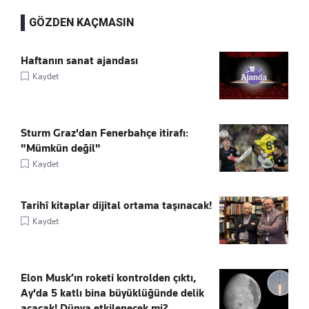
GÖZDEN KAÇMASIN
Haftanın sanat ajandası
Kaydet
Sturm Graz'dan Fenerbahçe itirafı:
"Mümkün değil"
Kaydet
Tarihî kitaplar dijital ortama taşınacak!
Kaydet
Elon Musk’ın roketi kontrolden çıktı,
Ay'da 5 katlı bina büyüklüğünde delik
açacak! Dünya etkilenecek mi?