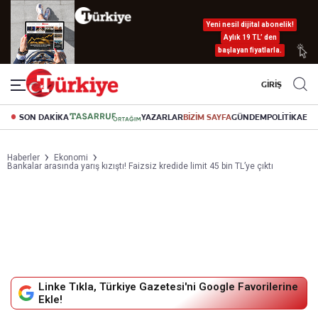
Yeni nesil dijital abonelik!
Aylık 19 TL’ den
başlayan fiyatlarla.
GİRİŞ
SON DAKİKA
YAZARLAR
BİZİM SAYFA
GÜNDEM
POLİTİKA
EK
Haberler
Ekonomi
Bankalar arasında yarış kızıştı! Faizsiz kredide limit 45 bin TL’ye çıktı
Linke Tıkla, Türkiye Gazetesi'ni Google Favorilerine
Ekle!