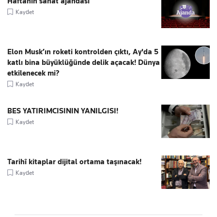
Haftanın sanat ajandası
Kaydet
Elon Musk’ın roketi kontrolden çıktı, Ay'da 5
katlı bina büyüklüğünde delik açacak! Dünya
etkilenecek mi?
Kaydet
BES YATIRIMCISININ YANILGISI!
Kaydet
Tarihî kitaplar dijital ortama taşınacak!
Kaydet