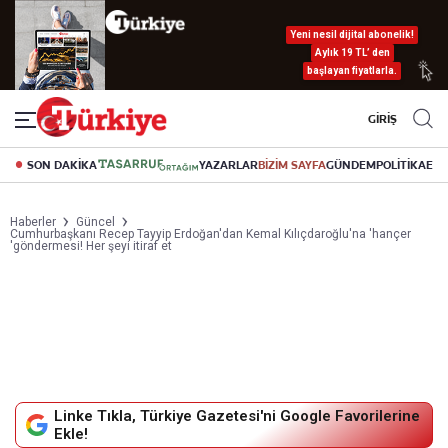
Yeni nesil dijital abonelik!
Aylık 19 TL’ den
başlayan fiyatlarla.
GİRİŞ
SON DAKİKA
YAZARLAR
BİZİM SAYFA
GÜNDEM
POLİTİKA
EK
Haberler
Güncel
Cumhurbaşkanı Recep Tayyip Erdoğan'dan Kemal Kılıçdaroğlu'na 'hançer
'göndermesi! Her şeyi itiraf et
Linke Tıkla, Türkiye Gazetesi'ni Google Favorilerine
Ekle!