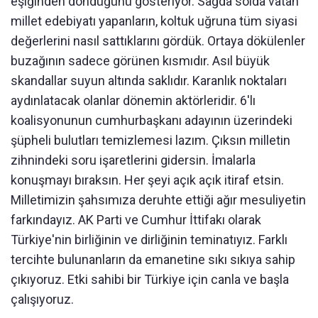
eşiğinden döndüğünü gösteriyor. Sağda solda vatan
millet edebiyatı yapanların, koltuk uğruna tüm siyasi
değerlerini nasıl sattıklarını gördük. Ortaya dökülenler
buzağının sadece görünen kısmıdır. Asıl büyük
skandallar suyun altında saklıdır. Karanlık noktaları
aydınlatacak olanlar dönemin aktörleridir. 6'lı
koalisyonunun cumhurbaşkanı adayının üzerindeki
şüpheli bulutları temizlemesi lazım. Çıksın milletin
zihnindeki soru işaretlerini gidersin. İmalarla
konuşmayı bıraksın. Her şeyi açık açık itiraf etsin.
Milletimizin şahsımıza deruhte ettiği ağır mesuliyetin
farkındayız. AK Parti ve Cumhur İttifakı olarak
Türkiye'nin birliğinin ve dirliğinin teminatıyız. Farklı
tercihte bulunanların da emanetine sıkı sıkıya sahip
çıkıyoruz. Etki sahibi bir Türkiye için canla ve başla
çalışıyoruz.