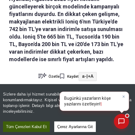
güncelleyerek birçok modelinde kampanyalı
fiyatlarını duyurdu. En dikkat çeken gelişme,
makyajlanan elektrikli Ioniq 6'nın Türkiye'de
742 bin TL'ye varan indirimle satışa sunulması
oldu. Ioniq 5'te 665 bin TL, Tucson'da 190 bin
TL, Bayon'da 200 bin TL ve i20'de 173 bin TL'ye
varan indirimler dikkat çekerken, bazı
modellerde ise sınırlı fiyat artışları yapıldı.
a-
|
+A
Özetle
Kaydet
Sıfır otomobil almayı planlayanlar için
Sizlere daha iyi hizmet sunabilmek adına sitemizde
çerez
konumlandırmaktayız. Kişisel verileriniz, KVKK ve GDPR kapsamında
Hyundai'den dikkat çeken fiyat güncellemesi
×
Bugünkü yazarların köşe y
toplanıp işlenir. Detaylı bilgi almak için
Aydınlatma Metnimizi
📰
Son 30 güne ait haberleri, spor gelişmelerini veya yazar yazılarını sorgulayabilirsiniz.
geldi.
Ağustos ayı kampanyaları
kapsamında
inceleyebilirsiniz.
elektrikli
Ioniq 6
ve
Ioniq 5
başta olmak üzere
Tüm Çerezleri Kabul Et
Çerez Ayarlarına Git
birçok modelde büyük indirimler uygulanırken,