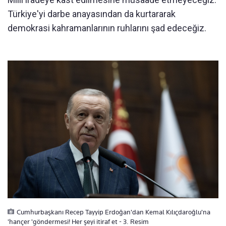
Türkiye'yi darbe anayasından da kurtararak
demokrasi kahramanlarının ruhlarını şad edeceğiz.
Cumhurbaşkanı Recep Tayyip Erdoğan'dan Kemal Kılıçdaroğlu'na
'hançer 'göndermesi! Her şeyi itiraf et - 3. Resim