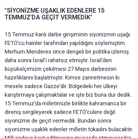
"SİYONİZME UŞAKLIK EDENLERE 15
TEMMUZ'DA GEÇİT VERMEDİK"
15 Temmuz kanlı darbe girişiminin siyonizmin uşağı
FETÖ'cü hainler tarafından yapıldığını söylemiştim.
Merhum Menderes önce dengeli bir politika izlemiş
daha sonra İsrail'i rahatsız etmiştir. İsrail'den
büyükelçimizin çekilmesi 27 Mayıs darbesinin
hazırlıklarını başlatmıştır. Kimse zannetmesin ki
mesele sadece Gazze'dir. Bölgedeki her ülkeyi
karıştırmaya çalışmaktalar ve işte biz buna dur dedik.
15 Temmuz'da milletimizle birlikte kahramanca bir
direniş sergileyerek sadece FETÖ'cülere değil
siyonizme de geçit vermedik. Bundan sonra
siyonizme uşaklık edenler milletin tokadını bulacaktır.
Milli iradeye kast edilmesine müsaade etmeyeceğiz.