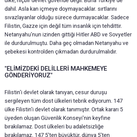
ülke, hiçbir devlet güvende değil. Buna Türkiye de
dahil. Asla kan içmeye doymayacaklar. sırtlarını
sıvazlayanlar olduğu sürece durmayacaklar. Sadece
Filistin, Gazze için değil tüm insanlık için tehdittir.
Netanyahu'nun izinden gittiği Hitler ABD ve Sovyetler
ile durdurulmuştu. Daha geç olmadan Netanyahu ve
şebekesi kontrolden çıkmadan durdurulmalıdır.
"ELİMİZDEKİ DELİLLERİ MAHKEMEYE
GÖNDERİYORUZ"
Filistin'i devlet olarak tanıyan, cesur duruşu
sergileyen tüm dost ülkeleri tebrik ediyorum. 147
ülke Filistin'i devlet olarak tanımıştır. Ortak kararı 5
üyeden oluşan Güvenlik Konseyi'nin keyfine
bırakılamaz. Dost ülkeleri bu adaletsizliğe
bırakılamaz. 147 5'ten büyüktür, dünya 5'ten