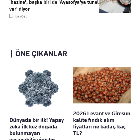
'hazine', başka biri de 'Ayasofya'ya tünel
var' diyor
Kaydet
ÖNE ÇIKANLAR
2026 Levant ve Giresun
Dünyada bir ilk! Yapay
kalite fındık alım
zeka ilk kez doğada
fiyatları ne kadar, kaç
bulunmayan
TL?
yaşayabilir virüsler