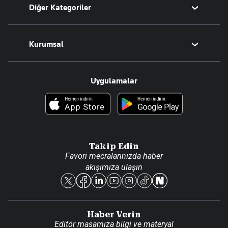
Diğer Kategoriler
Tüm Yazarlar
Magazin
Kurumsal
Teknoloji
Resmî Ilanlar
Hakkımızda
Uygulamalar
Haberler
İletişim
Foto Haber
Künye
Video Galeri
Gazete Aboneliği
Danışma Telefonları
Takip Edin
Favori mecralarınızda haber
Yasal
akışımıza ulaşın
Reklam Ver
Haber Verin
Editör masamıza bilgi ve materyal