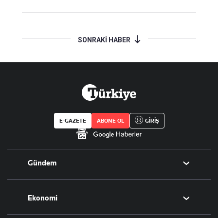
SONRAKİ HABER
E-GAZETE
ABONE OL
GİRİŞ
Gündem
Politika
Ekonomi
Eğitim
Borsa