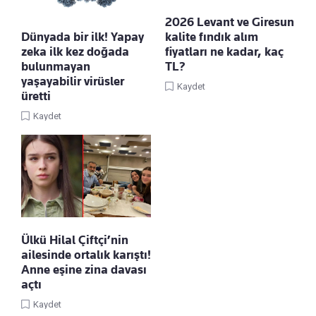
2026 Levant ve Giresun
Dünyada bir ilk! Yapay
kalite fındık alım
zeka ilk kez doğada
fiyatları ne kadar, kaç
bulunmayan
TL?
yaşayabilir virüsler
Kaydet
üretti
Kaydet
Ülkü Hilal Çiftçi’nin
ailesinde ortalık karıştı!
Anne eşine zina davası
açtı
Kaydet