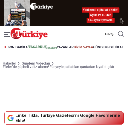
Yeni nesil dijital abonelik!
Aylık 19 TL’ den
başlayan fiyatlarla.
GİRİŞ
SON DAKİKA
YAZARLAR
BİZİM SAYFA
GÜNDEM
POLİTİKA
EK
Haberler
Gündem Videoları
Efeler'de şüpheli valiz alarmı! Fünyeyle patlatılan çantadan kıyafet çıktı
Linke Tıkla, Türkiye Gazetesi'ni Google Favorilerine
Ekle!