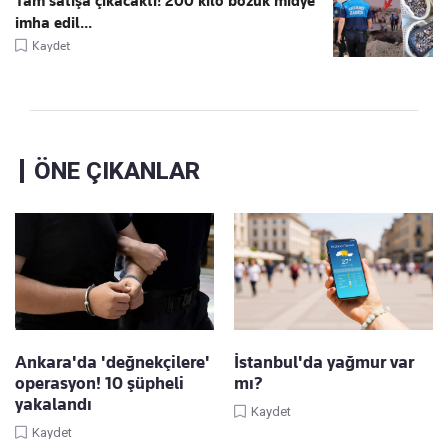
Tam satışa çıkacaktı! 200 kilo bozuk midye
imha edil...
Kaydet
ÖNE ÇIKANLAR
Ankara'da 'değnekçilere'
İstanbul'da yağmur var
operasyon! 10 şüpheli
mı?
yakalandı
Kaydet
Kaydet