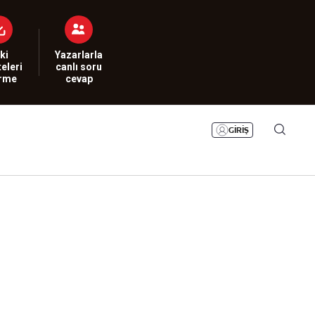
Bizim Sayfa
Namaz Vakitleri
Sesli Yayınlar
ki
Yazarlarla
eleri
canlı soru
irme
cevap
GİRİŞ