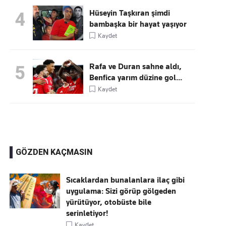
Hüseyin Taşkıran şimdi
4
bambaşka bir hayat yaşıyor
Kaydet
Rafa ve Duran sahne aldı,
5
Benfica yarım düzine gol...
Kaydet
GÖZDEN KAÇMASIN
Sıcaklardan bunalanlara ilaç gibi
uygulama: Sizi görüp gölgeden
yürütüyor, otobüste bile
serinletiyor!
Kaydet