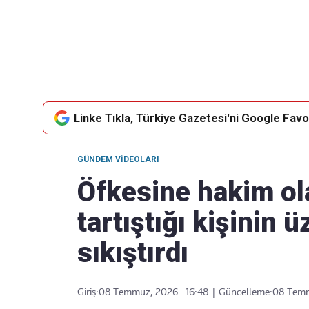
Takip Edin
Favori mecralarınızda haber
akışımıza ulaşın
Linke Tıkla, Türkiye Gazetesi'ni Google Favor
GÜNDEM VIDEOLARI
Öfkesine hakim ol
tartıştığı kişinin 
sıkıştırdı
Giriş:
08 Temmuz, 2026 - 16:48
|
Güncelleme:
08 Temm