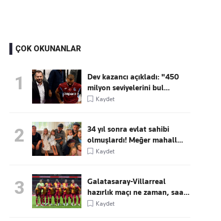
ÇOK OKUNANLAR
Dev kazancı açıkladı: "450
1
milyon seviyelerini bul...
Kaydet
34 yıl sonra evlat sahibi
2
olmuşlardı! Meğer mahall...
Kaydet
Galatasaray-Villarreal
3
hazırlık maçı ne zaman, saa...
Kaydet