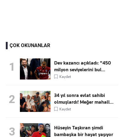
Kaçırmayın
Ücretsiz üye olun, gündemi
şekillendiren gelişmeleri önce siz duyun
ÇOK OKUNANLAR
Dev kazancı açıkladı: "450
1
milyon seviyelerini bul...
Kaydet
34 yıl sonra evlat sahibi
2
olmuşlardı! Meğer mahall...
Kaydet
Hüseyin Taşkıran şimdi
3
bambaşka bir hayat yaşıyor