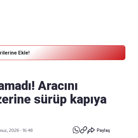
Haber Verin
Editör masamıza bilgi ve materyal
göndermek için
tıklayın
ilerine Ekle!
amadı! Aracını
üzerine sürüp kapıya
uz, 2026 - 16:48
Paylaş